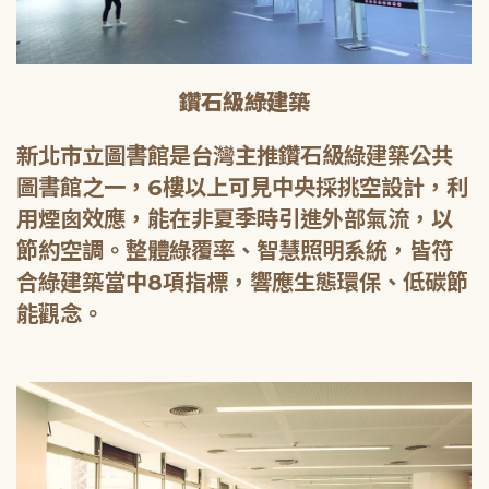
鑽石級綠建築
新北市立圖書館是台灣主推鑽石級綠建築公共
圖書館之一，6樓以上可見中央採挑空設計，利
用煙囪效應，能在非夏季時引進外部氣流，以
節約空調。整體綠覆率、智慧照明系統，皆符
合綠建築當中8項指標，響應生態環保、低碳節
能觀念。