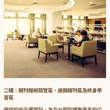
二樓：期刊報紙閱覽區、過期報刊區及終身學
習區
提供約逾千種期刊，為全台期刊種數最多的公