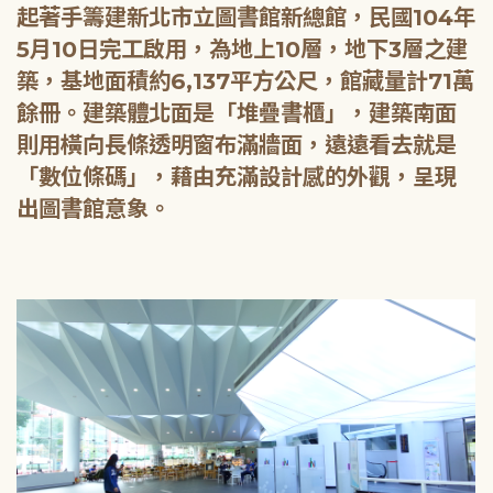
起著手籌建新北市立圖書館新總館，民國104年
5月10日完工啟用，為地上10層，地下3層之建
築，基地面積約6,137平方公尺，館藏量計71萬
餘冊。建築體北面是「堆疊書櫃」，建築南面
則用橫向長條透明窗布滿牆面，遠遠看去就是
「數位條碼」，藉由充滿設計感的外觀，呈現
出圖書館意象。