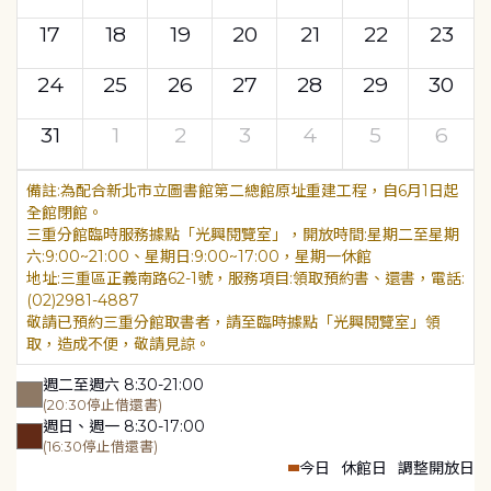
17
18
19
20
21
22
23
24
25
26
27
28
29
30
31
1
2
3
4
5
6
為配合新北市立圖書館第二總館原址重建工程，自6月1日起
全館閉館。
三重分館臨時服務據點「光興閱覽室」，開放時間:星期二至星期
六:9:00~21:00、星期日:9:00~17:00，星期一休館
地址:三重區正義南路62-1號，服務項目:領取預約書、還書，電話:
(02)2981-4887
敬請已預約三重分館取書者，請至臨時據點「光興閱覽室」領
取，造成不便，敬請見諒。
週二至週六 8:30-21:00
(20:30停止借還書)
週日、週一 8:30-17:00
(16:30停止借還書)
今日
休館日
調整開放日