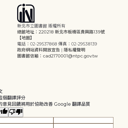
新北市立圖書館 版權所有
總館地址：220218 新北市板橋區貴興路139號
【地圖】
電話：02-29537868 傳真：02-29538139
政府網站資料開放宣告
|
隱私權聲明
圖書館信箱：cad2170001@ntpc.gov.tw
文
這個翻譯評分
的意見回饋將用於協助改善 Google 翻譯品質