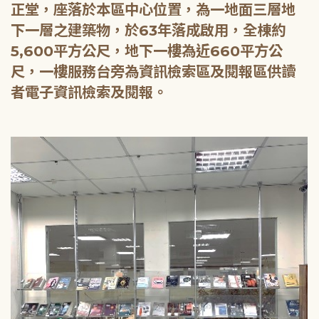
正堂，座落於本區中心位置，為一地面三層地
下一層之建築物，於63年落成啟用，全棟約
5,600平方公尺，地下一樓為近660平方公
尺，一樓服務台旁為資訊檢索區及閱報區供讀
者電子資訊檢索及閱報。