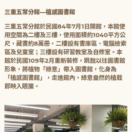
三重五常分館—植感圖書館
三重五常分館於民國84年7月1日開館，本館使
用空間為二樓及三樓，使用面積約1040平方公
尺，藏書約8萬冊，二樓設有書庫區、電腦檢索
區及兒童室；三樓設有研習教室及自修室。本
館於民國109年2月重新裝修，跳脫以往圖書館
形象，將植物「綠意」帶入圖書館，化身為
「植感圖書館」，走進館內，綠意盎然的植栽
即映入眼簾。