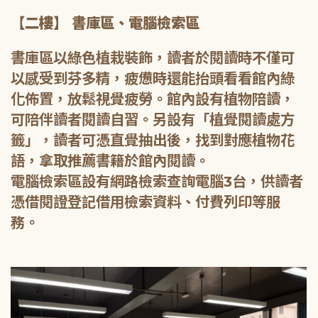
【二樓】 書庫區、電腦檢索區
書庫區以綠色植栽裝飾，讀者於閱讀時不僅可
以感受到芬多精，疲憊時還能抬頭看看館內綠
化佈置，放鬆視覺疲勞。館內設有植物陪讀，
可陪伴讀者閱讀自習。另設有「植覺閱讀處方
籤」，讀者可憑直覺抽出後，找到對應植物花
語，拿取推薦書籍於館內閱讀。
電腦檢索區設有網路檢索查詢電腦3台，供讀者
憑借閱證登記借用檢索資料、付費列印等服
務。