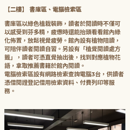
【二樓】 書庫區、電腦檢索區
書庫區以綠色植栽裝飾，讀者於閱讀時不僅可
以感受到芬多精，疲憊時還能抬頭看看館內綠
化佈置，放鬆視覺疲勞。館內設有植物陪讀，
可陪伴讀者閱讀自習。另設有「植覺閱讀處方
籤」，讀者可憑直覺抽出後，找到對應植物花
語，拿取推薦書籍於館內閱讀。
電腦檢索區設有網路檢索查詢電腦3台，供讀者
憑借閱證登記借用檢索資料、付費列印等服
務。