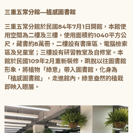
三重五常分館—植感圖書館
三重五常分館於民國84年7月1日開館，本館使
用空間為二樓及三樓，使用面積約1040平方公
尺，藏書約8萬冊，二樓設有書庫區、電腦檢索
區及兒童室；三樓設有研習教室及自修室。本
館於民國109年2月重新裝修，跳脫以往圖書館
形象，將植物「綠意」帶入圖書館，化身為
「植感圖書館」，走進館內，綠意盎然的植栽
即映入眼簾。