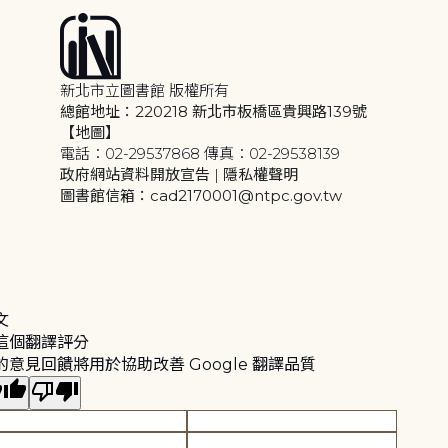
新北市立圖書館 版權所有
總館地址：220218 新北市板橋區貴興路139號
【地圖】
電話：02-29537868 傳真：02-29538139
政府網站資料開放宣告
|
隱私權聲明
圖書館信箱：cad2170001@ntpc.gov.tw
文
這個翻譯評分
的意見回饋將用於協助改善 Google 翻譯品質