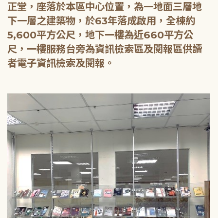
正堂，座落於本區中心位置，為一地面三層地
下一層之建築物，於63年落成啟用，全棟約
5,600平方公尺，地下一樓為近660平方公
尺，一樓服務台旁為資訊檢索區及閱報區供讀
者電子資訊檢索及閱報。