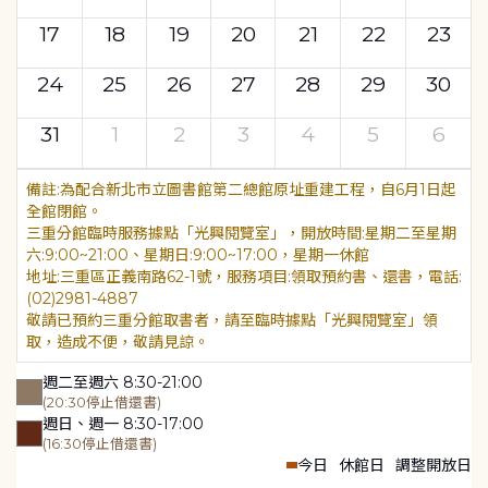
17
18
19
20
21
22
23
24
25
26
27
28
29
30
31
1
2
3
4
5
6
為配合新北市立圖書館第二總館原址重建工程，自6月1日起
全館閉館。
三重分館臨時服務據點「光興閱覽室」，開放時間:星期二至星期
六:9:00~21:00、星期日:9:00~17:00，星期一休館
地址:三重區正義南路62-1號，服務項目:領取預約書、還書，電話:
(02)2981-4887
敬請已預約三重分館取書者，請至臨時據點「光興閱覽室」領
取，造成不便，敬請見諒。
週二至週六 8:30-21:00
(20:30停止借還書)
週日、週一 8:30-17:00
(16:30停止借還書)
今日
休館日
調整開放日