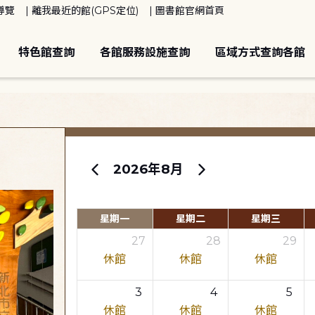
導覽
離我最近的館(GPS定位)
圖書館官網首頁
特色館查詢
各館服務設施查詢
區域方式查詢各館
2026年8月
星期一
星期二
星期三
27
28
29
休館
休館
休館
3
4
5
休館
休館
休館