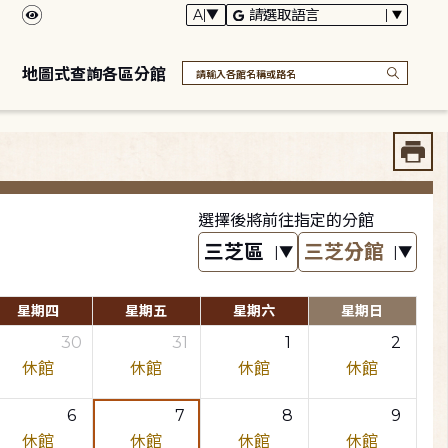
地圖式查詢各區分館
選擇後將前往指定的分館
星期四
星期五
星期六
星期日
30
31
1
2
休館
休館
休館
休館
6
7
8
9
休館
休館
休館
休館