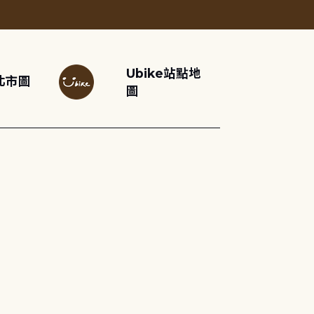
Ubike站點地
北市圖
圖