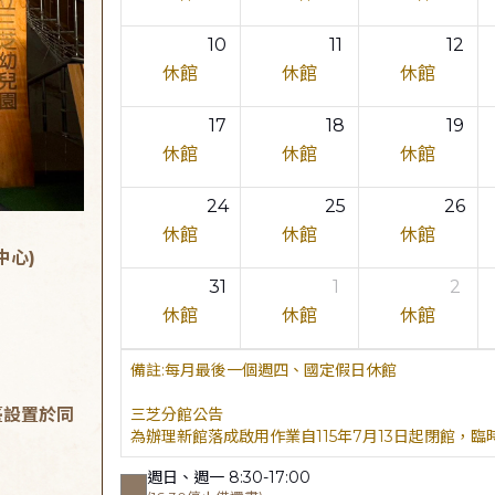
10
11
12
休館
休館
休館
17
18
19
休館
休館
休館
24
25
26
休館
休館
休館
中心)
31
1
2
休館
休館
休館
每月最後一個週四、國定假日休館
臺設置於同
三芝分館公告
為辦理新館落成啟用作業自115年7月13日起閉館，
週日、週一 8:30-17:00