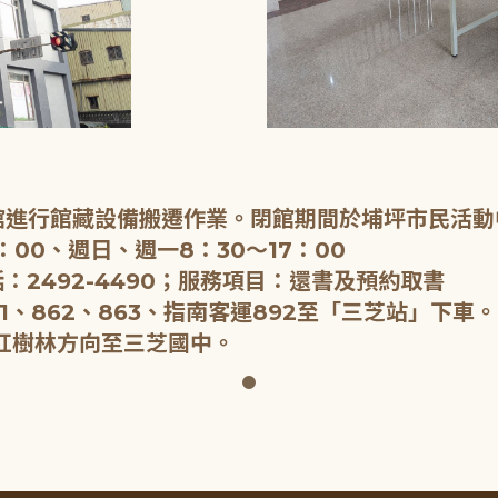
閉館進行館藏設備搬遷作業。閉館期間於埔坪市民活動
：00、週日、週一8：30～17：00
：2492-4490；服務項目：還書及預約取書
1、862、863、指南客運892至「三芝站」下車。
紅樹林方向至三芝國中。