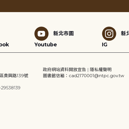
新北市圖
新
ook
Youtube
IG
政府網站資料開放宣告
|
隱私權聲明
區貴興路139號
圖書館信箱：cad2170001@ntpc.gov.tw
29538139