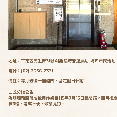
地址：三芝區民生街31號4樓(臨時營運據點-埔坪市民活動
電話：(02) 2636-2331
備註：每月最後一個週四、國定假日休館
三芝分館公告
為辦理新館落成啟用作業自115年7月13日起閉館，臨時櫃
棟3樓，造成不便，敬請見諒。