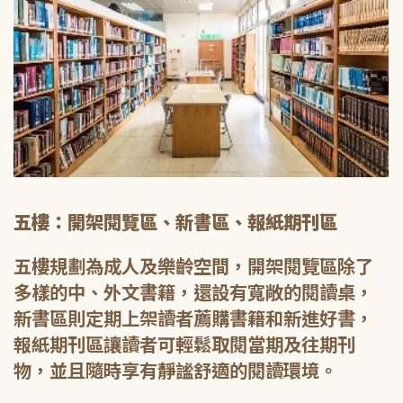
五樓：開架閱覽區、新書區、報紙期刊區
五樓規劃為成人及樂齡空間，開架閱覽區除了
多樣的中、外文書籍，還設有寬敞的閱讀桌，
新書區則定期上架讀者薦購書籍和新進好書，
報紙期刊區讓讀者可輕鬆取閱當期及往期刊
物，並且隨時享有靜謐舒適的閱讀環境。