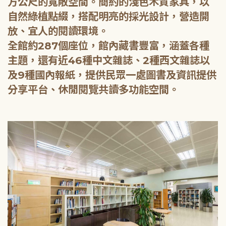
方公尺的寬敞空間。簡約的淺色木質家具，以
自然綠植點綴，搭配明亮的採光設計，營造開
放、宜人的閱讀環境。
全館約287個座位，館內藏書豐富，涵蓋各種
主題，還有近46種中文雜誌、2種西文雜誌以
及9種國內報紙，提供民眾一處圖書及資訊提供