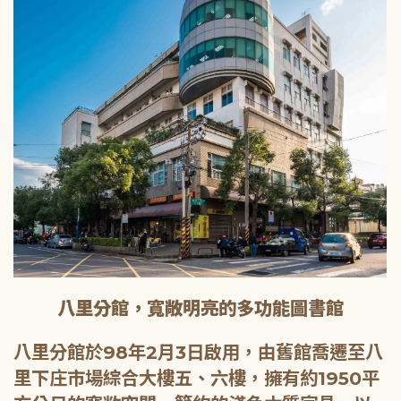
八里分館，寬敞明亮的多功能圖書館
八里分館於98年2月3日啟用，由舊館喬遷至八
里下庄市場綜合大樓五、六樓，擁有約1950平