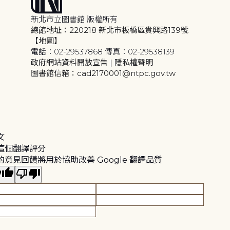
新北市立圖書館 版權所有
總館地址：220218 新北市板橋區貴興路139號
【地圖】
電話：02-29537868 傳真：02-29538139
政府網站資料開放宣告
|
隱私權聲明
圖書館信箱：cad2170001@ntpc.gov.tw
文
這個翻譯評分
的意見回饋將用於協助改善 Google 翻譯品質