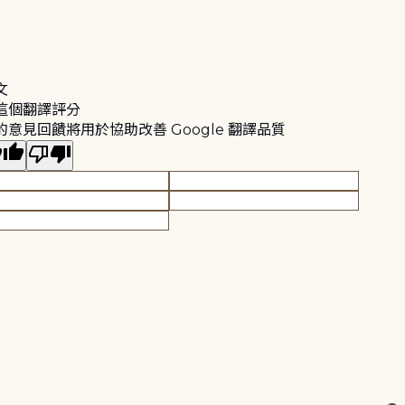
文
這個翻譯評分
的意見回饋將用於協助改善 Google 翻譯品質