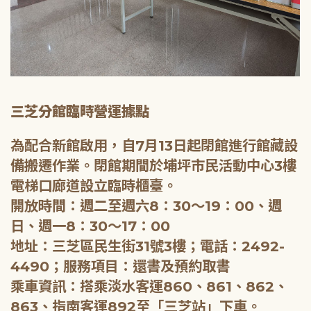
三芝分館臨時營運據點
為配合新館啟用，自7月13日起閉館進行館藏設
備搬遷作業。閉館期間於埔坪市民活動中心3樓
電梯口廊道設立臨時櫃臺。
開放時間：週二至週六8：30～19：00、週
日、週一8：30～17：00
地址：三芝區民生街31號3樓；電話：2492-
4490；服務項目：還書及預約取書
乘車資訊：搭乘淡水客運860、861、862、
863、指南客運892至「三芝站」下車。