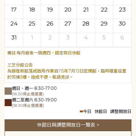
17
18
19
20
21
22
23
24
25
26
27
28
29
30
31
1
2
3
4
5
6
每月最後一個週四、國定假日休館
三芝分館公告
為辦理新館落成啟用作業自115年7月13日起閉館，臨時櫃臺設置
於同棟3樓，造成不便，敬請見諒。
週日、週一 8:30-17:00
(16:30停止借還書)
週二至週六 8:30-19:00
(18:30停止借還書)
今日
休館日
調整開放日
休館日與調整開放日一覽表 >