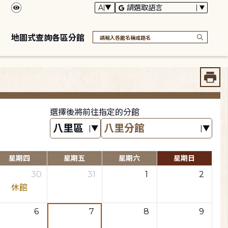
地圖式查詢各區分館
選擇後將前往指定的分館
星期四
星期五
星期六
星期日
30
31
1
2
休館
6
7
8
9