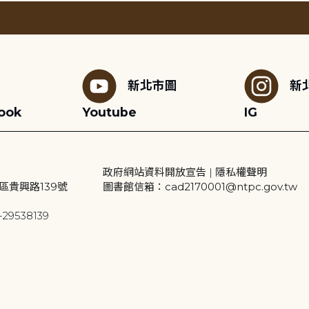
新北市圖
新
ook
Youtube
IG
政府網站資料開放宣告
|
隱私權聲明
區貴興路139號
圖書館信箱：cad2170001@ntpc.gov.tw
29538139