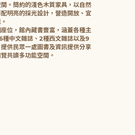
空間。簡約的淺色木質家具，以自然
搭配明亮的採光設計，營造開放、宜
五樓：開架閱
境。
個座位，館內藏書豐富，涵蓋各種主
五樓規劃為成
6種中文雜誌、2種西文雜誌以及9
籍和新進好書
，提供民眾一處圖書及資訊提供分享