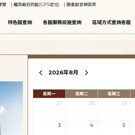
導覽
離我最近的館(GPS定位)
圖書館官網首頁
特色館查詢
各館服務設施查詢
區域方式查詢各館
2026年8月
星期一
星期二
星期三
27
28
29
3
4
5