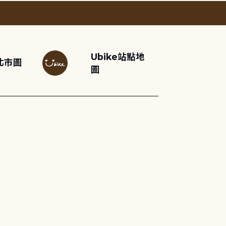
Ubike站點地
北市圖
圖