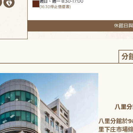
週日、週一 8:30-17:00
(16:30停止借還書)
休館日與
分
八里分
八里分館於9
里下庄市場綜