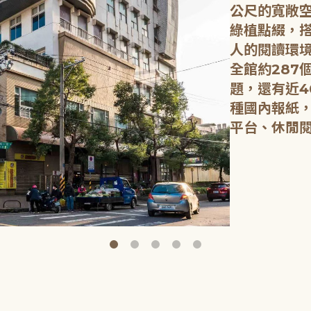
公尺的寬敞
綠植點綴，
人的閱讀環
全館約287
題，還有近4
種國內報紙