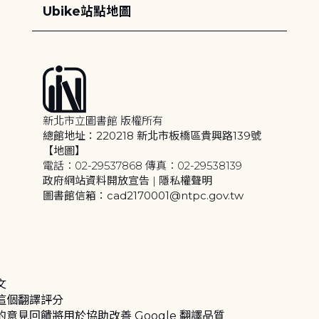
Ubike站點地圖
新北市立圖書館 版權所有
總館地址：220218 新北市板橋區貴興路139號
【地圖】
電話：02-29537868 傳真：02-29538139
政府網站資料開放宣告
|
隱私權聲明
圖書館信箱：cad2170001@ntpc.gov.tw
文
這個翻譯評分
的意見回饋將用於協助改善 Google 翻譯品質