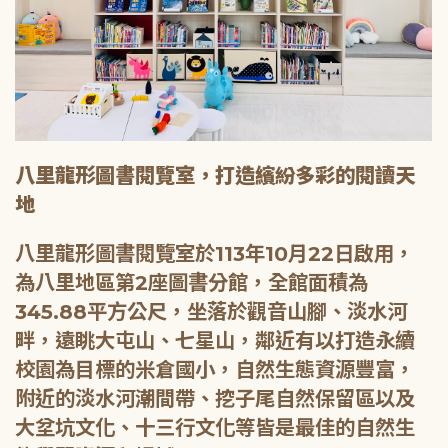
八里龍形圖書閱覽室，打造繽紛多彩的閱讀天
地
八里龍形圖書閱覽室於113年10月22日啟用，
為八里地區第2座圖書分館，全館面積為
345.88平方公尺，坐落於觀音山腳、淡水河
畔，遠眺大屯山、七星山，鄰近有以打造永續
校園為目標的米倉國小，自然生態資源豐富，
附近的淡水河潮間帶、挖子尾自然保留區以及
大坌坑文化、十三行文化等皆是最佳的自然生