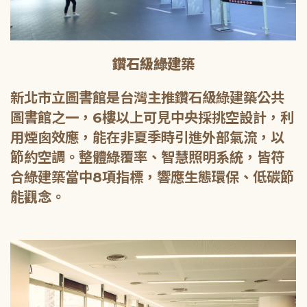
鑽石級綠建築
新北市立圖書館是台灣主推鑽石級綠建築公共
圖書館之一，6樓以上可見中央採挑空設計，利
用煙囪效應，能在非夏季時引進外部氣流，以
節約空調。整體綠覆率、智慧照明系統，皆符
合綠建築當中8項指標，響應生態環保、低碳節
能觀念。