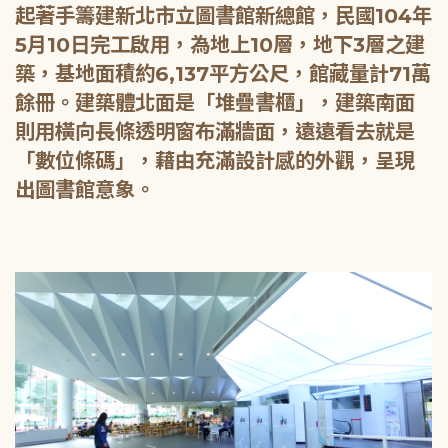
起著手籌建新北市立圖書館新總館，民國104年
5月10日完工啟用，為地上10層，地下3層之建
築，基地面積約6,137平方公尺，館藏量計71萬
餘冊。建築體北面是「堆疊書櫃」，建築南面
則用橫向長條透明窗布滿牆面，遠遠看去就是
「數位條碼」，藉由充滿設計感的外觀，呈現
出圖書館意象。