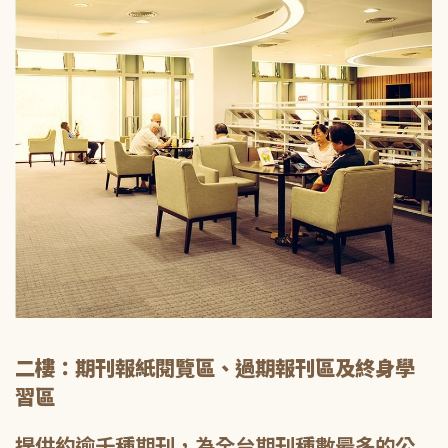
二樓：期刊報紙閱覽區、過期報刊區及終身學
習區
提供約逾千種期刊，為全台期刊種數最多的公