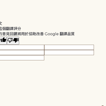
文
這個翻譯評分
的意見回饋將用於協助改善 Google 翻譯品質