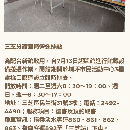
三芝分館臨時營運據點
為配合新館啟用，自7月13日起閉館進行館藏設
備搬遷作業。閉館期間於埔坪市民活動中心3樓
電梯口廊道設立臨時櫃臺。
開放時間：週二至週六8：30～19：00、週
日、週一8：30～17：00
地址：三芝區民生街31號3樓；電話：2492-
4490；服務項目：還書及預約取書
乘車資訊：搭乘淡水客運860、861、862、
863、指南客運892至「三芝站」下車。