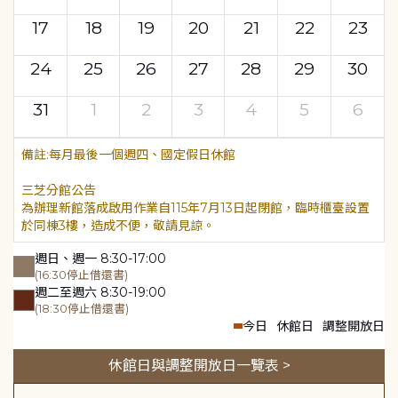
17
18
19
20
21
22
23
24
25
26
27
28
29
30
31
1
2
3
4
5
6
每月最後一個週四、國定假日休館
三芝分館公告
為辦理新館落成啟用作業自115年7月13日起閉館，臨時櫃臺設置
於同棟3樓，造成不便，敬請見諒。
週日、週一 8:30-17:00
(16:30停止借還書)
週二至週六 8:30-19:00
(18:30停止借還書)
今日
休館日
調整開放日
休館日與調整開放日一覽表 >