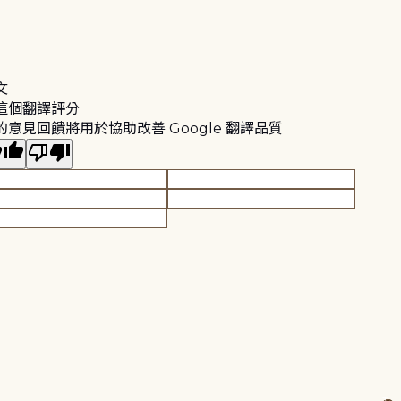
文
這個翻譯評分
的意見回饋將用於協助改善 Google 翻譯品質