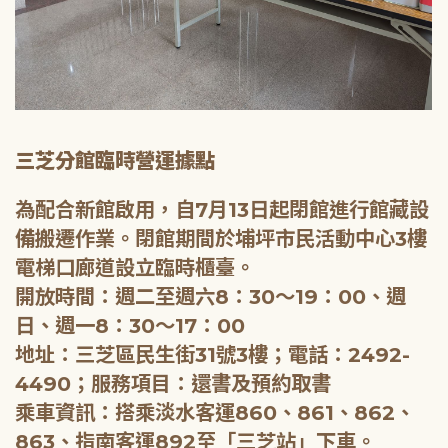
三芝分館臨時營運據點
為配合新館啟用，自7月13日起閉館進行館藏設
備搬遷作業。閉館期間於埔坪市民活動中心3樓
電梯口廊道設立臨時櫃臺。
開放時間：週二至週六8：30～19：00、週
日、週一8：30～17：00
地址：三芝區民生街31號3樓；電話：2492-
4490；服務項目：還書及預約取書
乘車資訊：搭乘淡水客運860、861、862、
863、指南客運892至「三芝站」下車。