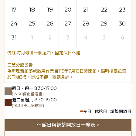
17
18
19
20
21
22
23
24
25
26
27
28
29
30
31
1
2
3
4
5
6
每月最後一個週四、國定假日休館
三芝分館公告
為辦理新館落成啟用作業自115年7月13日起閉館，臨時櫃臺設置
於同棟3樓，造成不便，敬請見諒。
週日、週一 8:30-17:00
(16:30停止借還書)
週二至週六 8:30-19:00
(18:30停止借還書)
今日
休館日
調整開放日
休館日與調整開放日一覽表 >