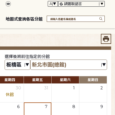
地圖式查詢各區分館
選擇後將前往指定的分館
星期四
星期五
星期六
星期日
30
31
1
2
休館
6
7
8
9