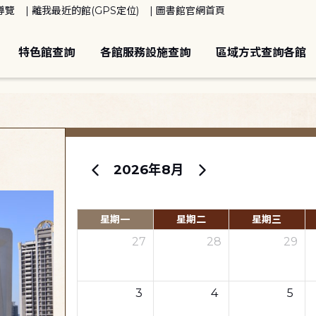
導覽
離我最近的館(GPS定位)
圖書館官網首頁
特色館查詢
各館服務設施查詢
區域方式查詢各館
2026年8月
星期一
星期二
星期三
27
28
29
3
4
5