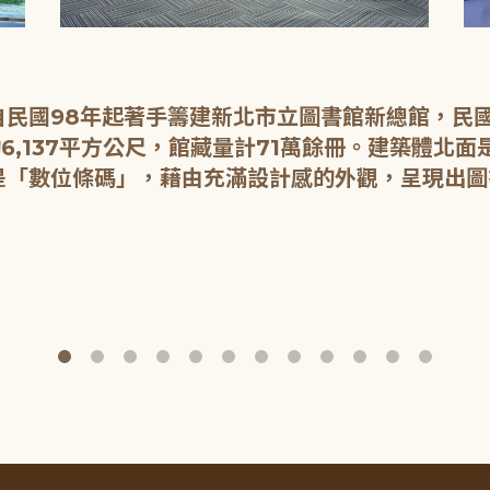
民國98年起著手籌建新北市立圖書館新總館，民國1
6,137平方公尺，館藏量計71萬餘冊。建築體北
是「數位條碼」，藉由充滿設計感的外觀，呈現出圖