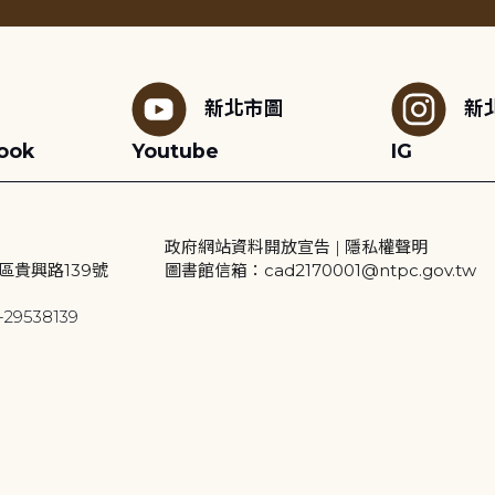
新北市圖
新
ook
Youtube
IG
政府網站資料開放宣告
|
隱私權聲明
區貴興路139號
圖書館信箱：cad2170001@ntpc.gov.tw
29538139