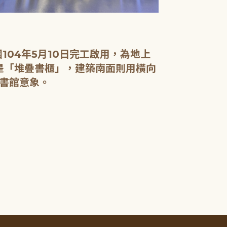
04年5月10日完工啟用，為地上
面是「堆疊書櫃」，建築南面則用橫向
書館意象。