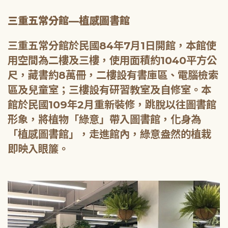
三重五常分館—植感圖書館
三重五常分館於民國84年7月1日開館，本館使
用空間為二樓及三樓，使用面積約1040平方公
尺，藏書約8萬冊，二樓設有書庫區、電腦檢索
區及兒童室；三樓設有研習教室及自修室。本
館於民國109年2月重新裝修，跳脫以往圖書館
形象，將植物「綠意」帶入圖書館，化身為
「植感圖書館」，走進館內，綠意盎然的植栽
即映入眼簾。