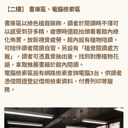
【二樓】 書庫區、電腦檢索區
書庫區以綠色植栽裝飾，讀者於閱讀時不僅可
以感受到芬多精，疲憊時還能抬頭看看館內綠
化佈置，放鬆視覺疲勞。館內設有植物陪讀，
可陪伴讀者閱讀自習。另設有「植覺閱讀處方
籤」，讀者可憑直覺抽出後，找到對應植物花
語，拿取推薦書籍於館內閱讀。
電腦檢索區設有網路檢索查詢電腦3台，供讀者
憑借閱證登記借用檢索資料、付費列印等服
務。