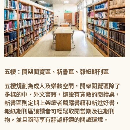
五樓：開架閱覽區、新書區、報紙期刊區
五樓規劃為成人及樂齡空間，開架閱覽區除了
多樣的中、外文書籍，還設有寬敞的閱讀桌，
新書區則定期上架讀者薦購書籍和新進好書，
報紙期刊區讓讀者可輕鬆取閱當期及往期刊
物，並且隨時享有靜謐舒適的閱讀環境。