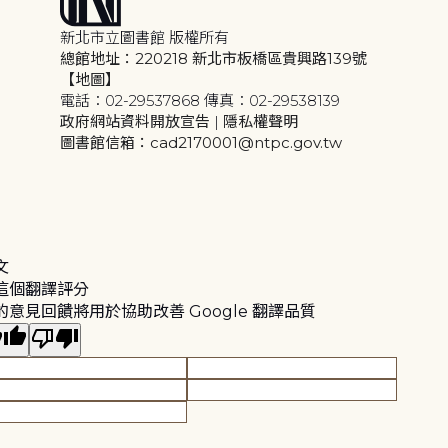
新北市立圖書館 版權所有
總館地址：220218 新北市板橋區貴興路139號
【地圖】
電話：02-29537868 傳真：02-29538139
政府網站資料開放宣告
|
隱私權聲明
圖書館信箱：cad2170001@ntpc.gov.tw
文
這個翻譯評分
的意見回饋將用於協助改善 Google 翻譯品質