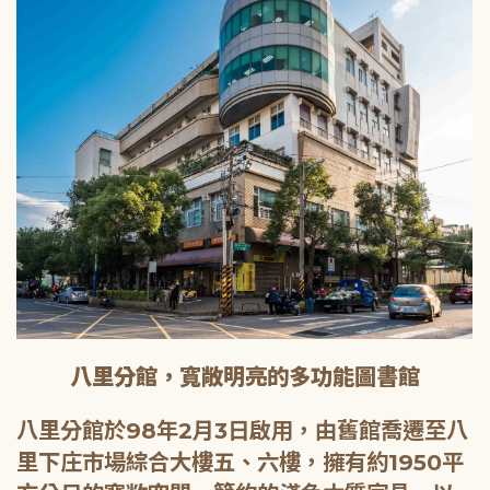
八里分館，寬敞明亮的多功能圖書館
八里分館於98年2月3日啟用，由舊館喬遷至八
里下庄市場綜合大樓五、六樓，擁有約1950平