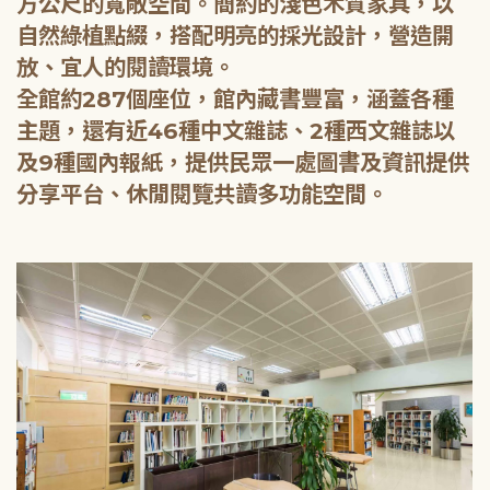
方公尺的寬敞空間。簡約的淺色木質家具，以
自然綠植點綴，搭配明亮的採光設計，營造開
放、宜人的閱讀環境。
全館約287個座位，館內藏書豐富，涵蓋各種
主題，還有近46種中文雜誌、2種西文雜誌以
及9種國內報紙，提供民眾一處圖書及資訊提供