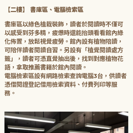
【二樓】 書庫區、電腦檢索區
書庫區以綠色植栽裝飾，讀者於閱讀時不僅可
以感受到芬多精，疲憊時還能抬頭看看館內綠
化佈置，放鬆視覺疲勞。館內設有植物陪讀，
可陪伴讀者閱讀自習。另設有「植覺閱讀處方
籤」，讀者可憑直覺抽出後，找到對應植物花
語，拿取推薦書籍於館內閱讀。
電腦檢索區設有網路檢索查詢電腦3台，供讀者
憑借閱證登記借用檢索資料、付費列印等服
務。