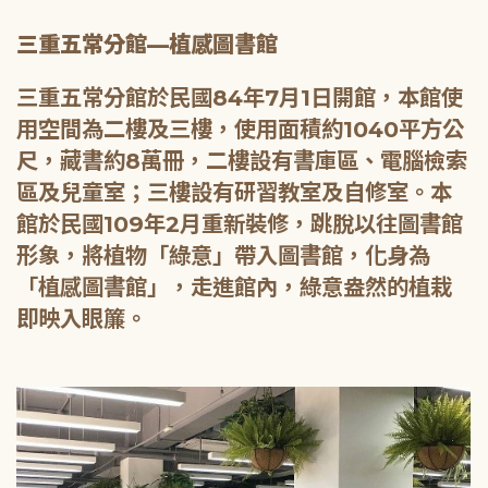
三重五常分館—植感圖書館
三重五常分館於民國84年7月1日開館，本館使
用空間為二樓及三樓，使用面積約1040平方公
尺，藏書約8萬冊，二樓設有書庫區、電腦檢索
區及兒童室；三樓設有研習教室及自修室。本
館於民國109年2月重新裝修，跳脫以往圖書館
形象，將植物「綠意」帶入圖書館，化身為
「植感圖書館」，走進館內，綠意盎然的植栽
即映入眼簾。