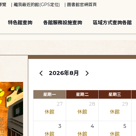
導覽
離我最近的館(GPS定位)
圖書館官網首頁
特色館查詢
各館服務設施查詢
區域方式查詢各館
2026年8月
星期一
星期二
星期三
27
28
29
休館
休館
休館
3
4
5
休館
休館
休館