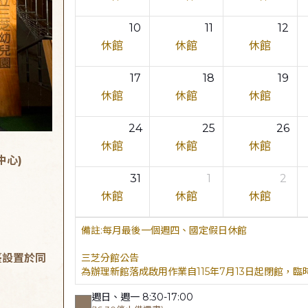
10
11
12
休館
休館
休館
17
18
19
休館
休館
休館
24
25
26
休館
休館
休館
中心)
31
1
2
休館
休館
休館
每月最後一個週四、國定假日休館
臺設置於同
三芝分館公告
為辦理新館落成啟用作業自115年7月13日起閉館，
週日、週一 8:30-17:00