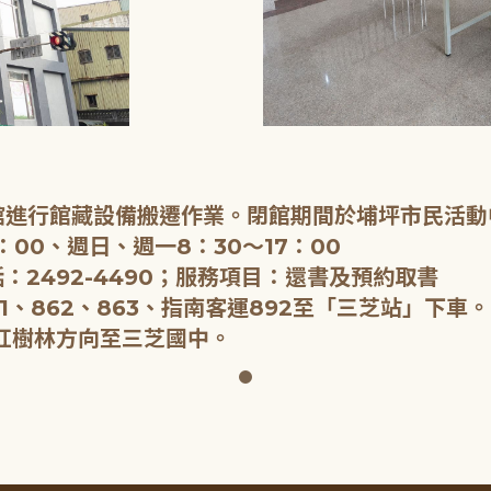
閉館進行館藏設備搬遷作業。閉館期間於埔坪市民活動
：00、週日、週一8：30～17：00
：2492-4490；服務項目：還書及預約取書
1、862、863、指南客運892至「三芝站」下車。
紅樹林方向至三芝國中。