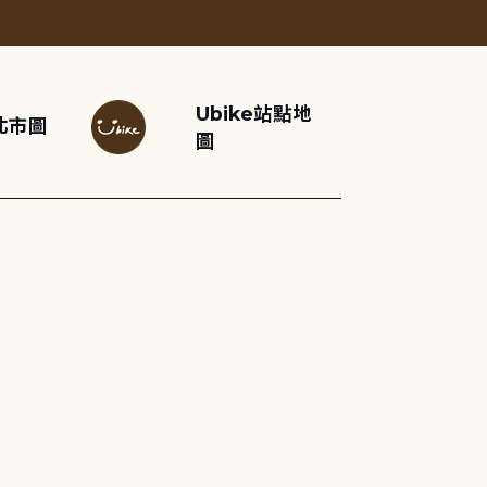
Ubike站點地
北市圖
圖