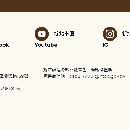
新北市圖
新
ook
Youtube
IG
政府網站資料開放宣告
|
隱私權聲明
區貴興路139號
圖書館信箱：cad2170001@ntpc.gov.tw
29538139