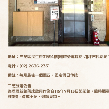
地址：三芝區民生街31號4樓(臨時營運據點-埔坪市民活動
電話：(02) 2636-2331
備註：每月最後一個週四、國定假日休館
三芝分館公告
為辦理新館落成啟用作業自115年7月13日起閉館，臨時櫃
棟3樓，造成不便，敬請見諒。