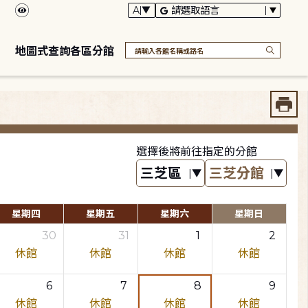
地圖式查詢各區分館
選擇後將前往指定的分館
星期四
星期五
星期六
星期日
30
31
1
2
休館
休館
休館
休館
6
7
8
9
休館
休館
休館
休館