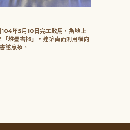
04年5月10日完工啟用，為地上
面是「堆疊書櫃」，建築南面則用橫向
書館意象。