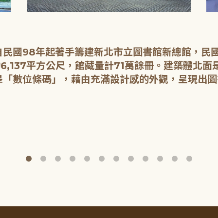
民國98年起著手籌建新北市立圖書館新總館，民國1
6,137平方公尺，館藏量計71萬餘冊。建築體北
是「數位條碼」，藉由充滿設計感的外觀，呈現出圖