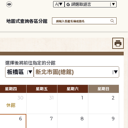
地圖式查詢各區分館
選擇後將前往指定的分館
星期四
星期五
星期六
星期日
30
31
1
2
休館
6
7
8
9