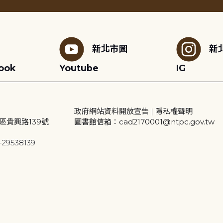
新北市圖
新
ook
Youtube
IG
政府網站資料開放宣告
|
隱私權聲明
區貴興路139號
圖書館信箱：cad2170001@ntpc.gov.tw
29538139