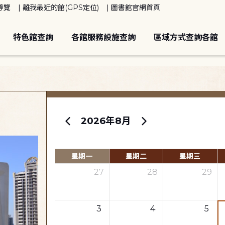
導覽
離我最近的館(GPS定位)
圖書館官網首頁
特色館查詢
各館服務設施查詢
區域方式查詢各館
2026年8月
星期一
星期二
星期三
27
28
29
3
4
5