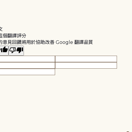
文
這個翻譯評分
的意見回饋將用於協助改善 Google 翻譯品質