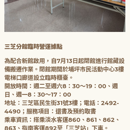
三芝分館臨時營運據點
為配合新館啟用，自7月13日起閉館進行館藏設
備搬遷作業。閉館期間於埔坪市民活動中心3樓
電梯口廊道設立臨時櫃臺。
開放時間：週二至週六8：30～19：00、週
日、週一8：30～17：00
地址：三芝區民生街31號3樓；電話：2492-
4490；服務項目：還書及預約取書
乘車資訊：搭乘淡水客運860、861、862、
863、指南客運892至「三芝站」下車。