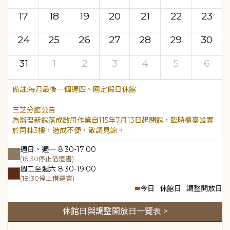
17
18
19
20
21
22
23
24
25
26
27
28
29
30
31
1
2
3
4
5
6
每月最後一個週四、國定假日休館
三芝分館公告
為辦理新館落成啟用作業自115年7月13日起閉館，臨時櫃臺設置
於同棟3樓，造成不便，敬請見諒。
週日、週一 8:30-17:00
(16:30停止借還書)
週二至週六 8:30-19:00
(18:30停止借還書)
今日
休館日
調整開放日
休館日與調整開放日一覽表 >