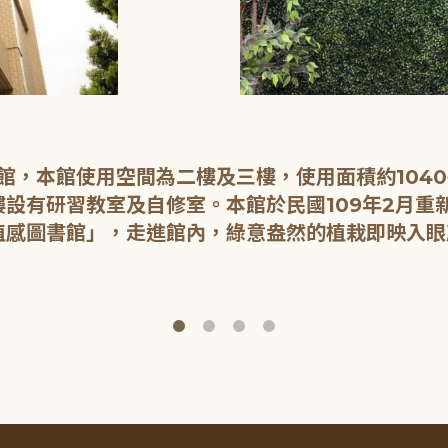
開館，本館使用空間為二樓及三樓，使用面積約104
設有研習教室及自修室。本館於民國109年2月重
植感圖書館」，走進館內，綠意盎然的植栽即映入眼