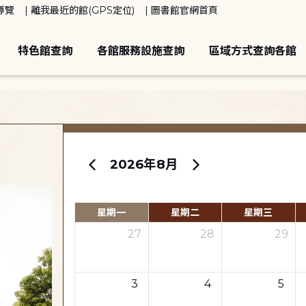
導覽
離我最近的館(GPS定位)
圖書館官網首頁
特色館查詢
各館服務設施查詢
區域方式查詢各館
2026年8月
星期一
星期二
星期三
27
28
29
3
4
5