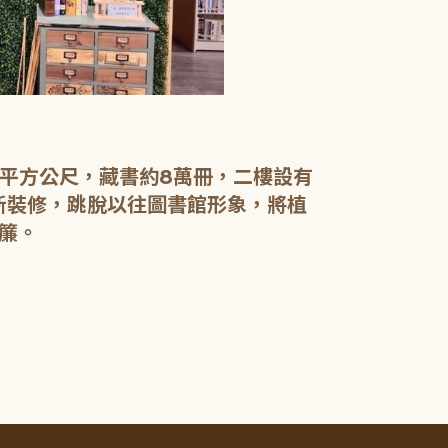
【二樓】 書庫
書庫區以綠色
設有植物陪讀
書籍於館內閱
0平方公尺，藏書約8萬冊，二樓設有
電腦檢索區設
新裝修，跳脫以往圖書館形象，將植
簾。