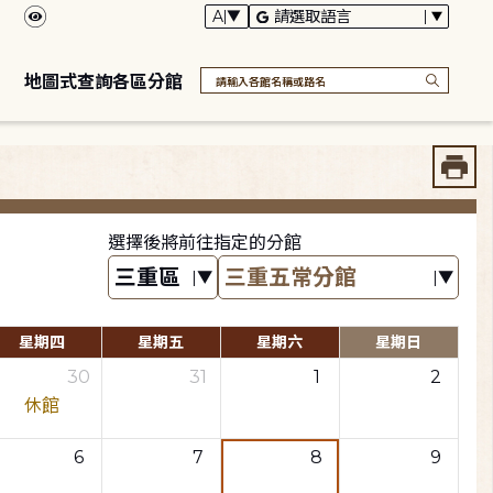
地圖式查詢各區分館
選擇後將前往指定的分館
星期四
星期五
星期六
星期日
30
31
1
2
休館
6
7
8
9