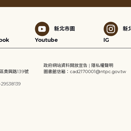
新北市圖
新
ook
Youtube
IG
政府網站資料開放宣告
|
隱私權聲明
區貴興路139號
圖書館信箱：cad2170001@ntpc.gov.tw
29538139