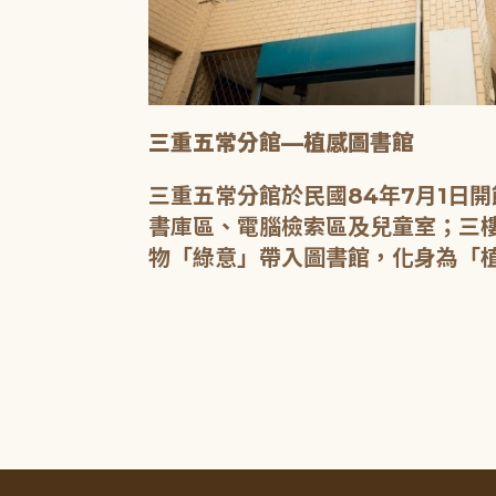
三重五常分館—植感圖書館
20人的研習教
三重五常分館於民國84年7月1日
書庫區、電腦檢索區及兒童室；三樓
物「綠意」帶入圖書館，化身為「