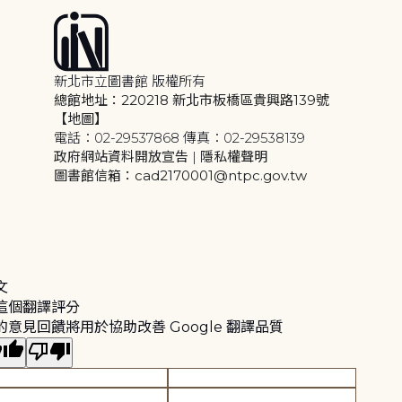
新北市立圖書館 版權所有
總館地址：220218 新北市板橋區貴興路139號
【地圖】
電話：02-29537868 傳真：02-29538139
政府網站資料開放宣告
|
隱私權聲明
圖書館信箱：cad2170001@ntpc.gov.tw
文
這個翻譯評分
的意見回饋將用於協助改善 Google 翻譯品質