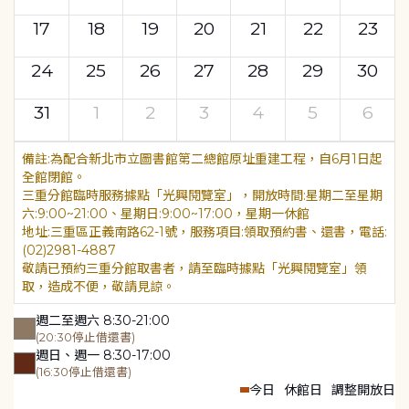
17
18
19
20
21
22
23
24
25
26
27
28
29
30
31
1
2
3
4
5
6
為配合新北市立圖書館第二總館原址重建工程，自6月1日起
全館閉館。
三重分館臨時服務據點「光興閱覽室」，開放時間:星期二至星期
六:9:00~21:00、星期日:9:00~17:00，星期一休館
地址:三重區正義南路62-1號，服務項目:領取預約書、還書，電話:
(02)2981-4887
敬請已預約三重分館取書者，請至臨時據點「光興閱覽室」領
取，造成不便，敬請見諒。
週二至週六 8:30-21:00
(20:30停止借還書)
週日、週一 8:30-17:00
(16:30停止借還書)
今日
休館日
調整開放日