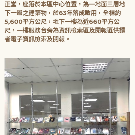
正堂，座落於本區中心位置，為一地面三層地
下一層之建築物，於63年落成啟用，全棟約
5,600平方公尺，地下一樓為近660平方公
尺，一樓服務台旁為資訊檢索區及閱報區供讀
者電子資訊檢索及閱報。