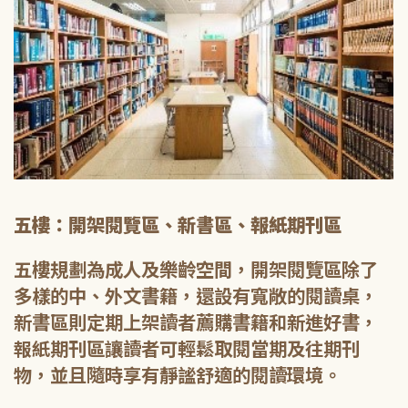
五樓：開架閱覽區、新書區、報紙期刊區
五樓規劃為成人及樂齡空間，開架閱覽區除了
多樣的中、外文書籍，還設有寬敞的閱讀桌，
新書區則定期上架讀者薦購書籍和新進好書，
報紙期刊區讓讀者可輕鬆取閱當期及往期刊
物，並且隨時享有靜謐舒適的閱讀環境。