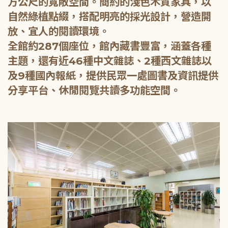
方公尺的寬敞空間。簡約的淺色木質家具，以
自然綠植點綴，搭配明亮的採光設計，營造開
放、宜人的閱讀環境。
全館約287個座位，館內藏書豐富，涵蓋各種
主題，還有近46種中文雜誌、2種西文雜誌以
及9種國內報紙，提供民眾一處圖書及資訊提供