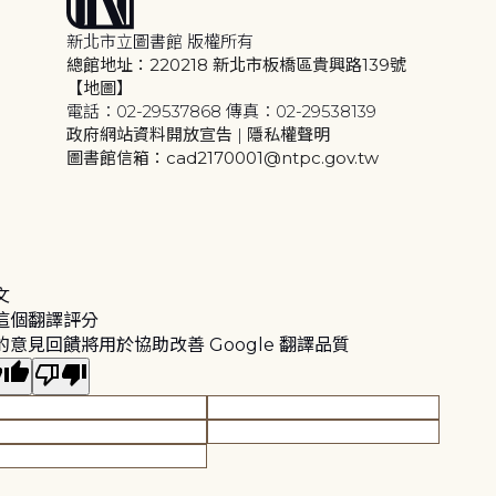
新北市立圖書館 版權所有
總館地址：220218 新北市板橋區貴興路139號
【地圖】
電話：02-29537868 傳真：02-29538139
政府網站資料開放宣告
|
隱私權聲明
圖書館信箱：cad2170001@ntpc.gov.tw
文
這個翻譯評分
的意見回饋將用於協助改善 Google 翻譯品質