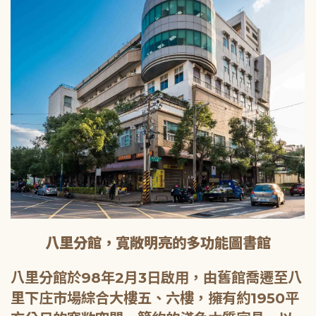
八里分館，寬敞明亮的多功能圖書館
八里分館於98年2月3日啟用，由舊館喬遷至八
里下庄市場綜合大樓五、六樓，擁有約1950平