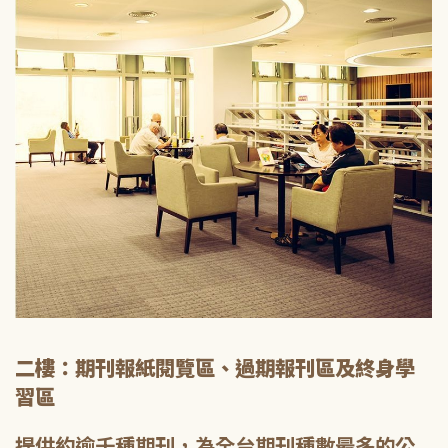
二樓：期刊報紙閱覽區、過期報刊區及終身學
習區
提供約逾千種期刊，為全台期刊種數最多的公