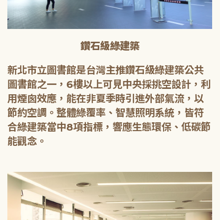
鑽石級綠建築
新北市立圖書館是台灣主推鑽石級綠建築公共
圖書館之一，6樓以上可見中央採挑空設計，利
用煙囪效應，能在非夏季時引進外部氣流，以
節約空調。整體綠覆率、智慧照明系統，皆符
合綠建築當中8項指標，響應生態環保、低碳節
能觀念。