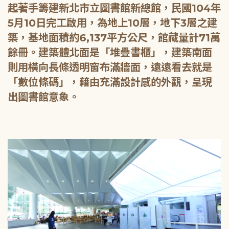
起著手籌建新北市立圖書館新總館，民國104年
5月10日完工啟用，為地上10層，地下3層之建
築，基地面積約6,137平方公尺，館藏量計71萬
餘冊。建築體北面是「堆疊書櫃」，建築南面
則用橫向長條透明窗布滿牆面，遠遠看去就是
「數位條碼」，藉由充滿設計感的外觀，呈現
出圖書館意象。