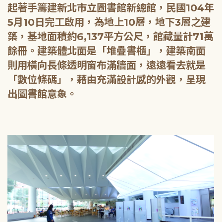
起著手籌建新北市立圖書館新總館，民國104年
5月10日完工啟用，為地上10層，地下3層之建
築，基地面積約6,137平方公尺，館藏量計71萬
餘冊。建築體北面是「堆疊書櫃」，建築南面
則用橫向長條透明窗布滿牆面，遠遠看去就是
「數位條碼」，藉由充滿設計感的外觀，呈現
出圖書館意象。