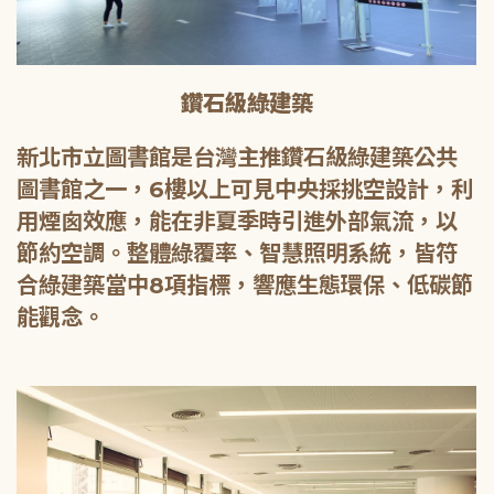
鑽石級綠建築
新北市立圖書館是台灣主推鑽石級綠建築公共
圖書館之一，6樓以上可見中央採挑空設計，利
用煙囪效應，能在非夏季時引進外部氣流，以
節約空調。整體綠覆率、智慧照明系統，皆符
合綠建築當中8項指標，響應生態環保、低碳節
能觀念。