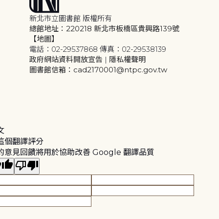
新北市立圖書館 版權所有
總館地址：220218 新北市板橋區貴興路139號
【地圖】
電話：02-29537868 傳真：02-29538139
政府網站資料開放宣告
|
隱私權聲明
圖書館信箱：cad2170001@ntpc.gov.tw
文
這個翻譯評分
的意見回饋將用於協助改善 Google 翻譯品質