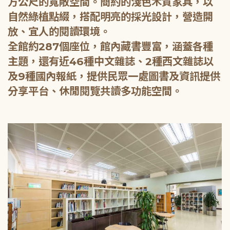
方公尺的寬敞空間。簡約的淺色木質家具，以
自然綠植點綴，搭配明亮的採光設計，營造開
放、宜人的閱讀環境。
全館約287個座位，館內藏書豐富，涵蓋各種
主題，還有近46種中文雜誌、2種西文雜誌以
及9種國內報紙，提供民眾一處圖書及資訊提供