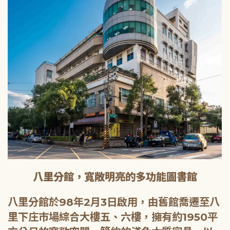
八里分館，寬敞明亮的多功能圖書館
八里分館於98年2月3日啟用，由舊館喬遷至八
里下庄市場綜合大樓五、六樓，擁有約1950平