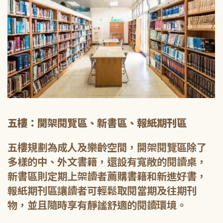
五樓：開架閱覽區、新書區、報紙期刊區
五樓規劃為成人及樂齡空間，開架閱覽區除了
多樣的中、外文書籍，還設有寬敞的閱讀桌，
新書區則定期上架讀者薦購書籍和新進好書，
報紙期刊區讓讀者可輕鬆取閱當期及往期刊
物，並且隨時享有靜謐舒適的閱讀環境。