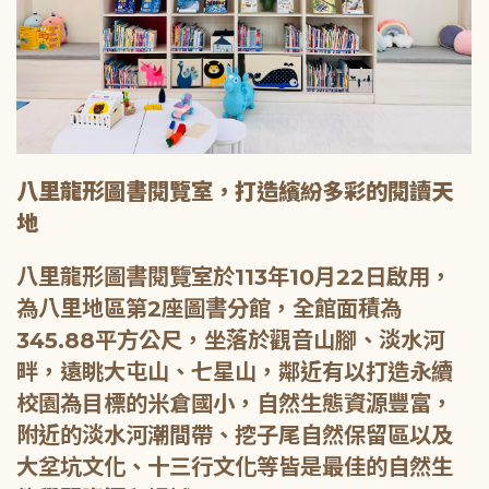
八里龍形圖書閱覽室，打造繽紛多彩的閱讀天
地
八里龍形圖書閱覽室於113年10月22日啟用，
為八里地區第2座圖書分館，全館面積為
345.88平方公尺，坐落於觀音山腳、淡水河
畔，遠眺大屯山、七星山，鄰近有以打造永續
校園為目標的米倉國小，自然生態資源豐富，
附近的淡水河潮間帶、挖子尾自然保留區以及
大坌坑文化、十三行文化等皆是最佳的自然生