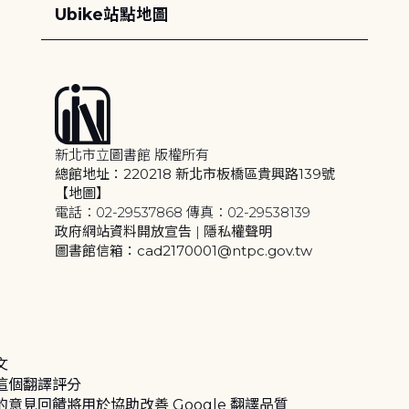
Ubike站點地圖
新北市立圖書館 版權所有
總館地址：220218 新北市板橋區貴興路139號
【地圖】
電話：02-29537868 傳真：02-29538139
政府網站資料開放宣告
|
隱私權聲明
圖書館信箱：cad2170001@ntpc.gov.tw
文
這個翻譯評分
的意見回饋將用於協助改善 Google 翻譯品質