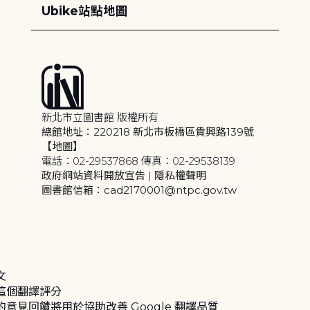
Ubike站點地圖
新北市立圖書館 版權所有
總館地址：220218 新北市板橋區貴興路139號
【地圖】
電話：02-29537868 傳真：02-29538139
政府網站資料開放宣告
|
隱私權聲明
圖書館信箱：cad2170001@ntpc.gov.tw
文
這個翻譯評分
的意見回饋將用於協助改善 Google 翻譯品質