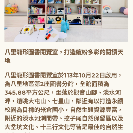
八里龍形圖書閱覽室，打造繽紛多彩的閱讀天
地
八里龍形圖書閱覽室於113年10月22日啟用，
為八里地區第2座圖書分館，全館面積為
345.88平方公尺，坐落於觀音山腳、淡水河
畔，遠眺大屯山、七星山，鄰近有以打造永續
校園為目標的米倉國小，自然生態資源豐富，
附近的淡水河潮間帶、挖子尾自然保留區以及
大坌坑文化、十三行文化等皆是最佳的自然生