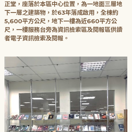
正堂，座落於本區中心位置，為一地面三層地
下一層之建築物，於63年落成啟用，全棟約
5,600平方公尺，地下一樓為近660平方公
尺，一樓服務台旁為資訊檢索區及閱報區供讀
者電子資訊檢索及閱報。