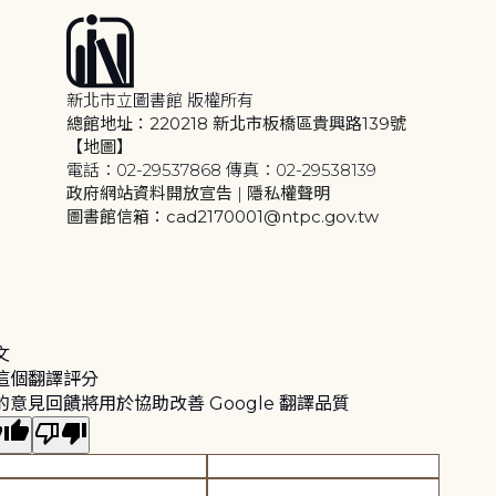
新北市立圖書館 版權所有
總館地址：220218 新北市板橋區貴興路139號
【地圖】
電話：02-29537868 傳真：02-29538139
政府網站資料開放宣告
|
隱私權聲明
圖書館信箱：cad2170001@ntpc.gov.tw
文
這個翻譯評分
的意見回饋將用於協助改善 Google 翻譯品質