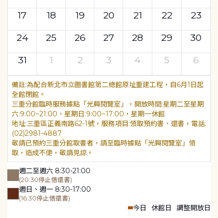
17
18
19
20
21
22
23
24
25
26
27
28
29
30
31
1
2
3
4
5
6
為配合新北市立圖書館第二總館原址重建工程，自6月1日起
全館閉館。
三重分館臨時服務據點「光興閱覽室」，開放時間:星期二至星期
六:9:00~21:00、星期日:9:00~17:00，星期一休館
地址:三重區正義南路62-1號，服務項目:領取預約書、還書，電話:
(02)2981-4887
敬請已預約三重分館取書者，請至臨時據點「光興閱覽室」領
取，造成不便，敬請見諒。
週二至週六 8:30-21:00
(20:30停止借還書)
週日、週一 8:30-17:00
(16:30停止借還書)
今日
休館日
調整開放日