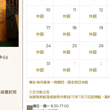
10
11
12
休館
休館
休館
17
18
19
休館
休館
休館
24
25
26
休館
休館
休館
中心)
31
1
2
休館
休館
休館
每月最後一個週四、國定假日休館
臺設置於同
三芝分館公告
為辦理新館落成啟用作業自115年7月13日起閉館，
週日、週一 8:30-17:00