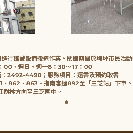
閉館進行館藏設備搬遷作業。閉館期間於埔坪市民活動
：00、週日、週一8：30～17：00
：2492-4490；服務項目：還書及預約取書
1、862、863、指南客運892至「三芝站」下車。
紅樹林方向至三芝國中。