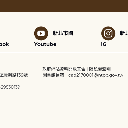
新北市圖
新
ook
Youtube
IG
政府網站資料開放宣告
|
隱私權聲明
區貴興路139號
圖書館信箱：cad2170001@ntpc.gov.tw
29538139