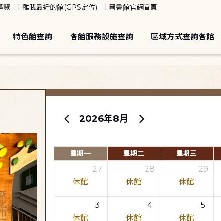
導覽
離我最近的館(GPS定位)
圖書館官網首頁
特色館查詢
各館服務設施查詢
區域方式查詢各館
2026年8月
星期一
星期二
星期三
27
28
29
休館
休館
休館
3
4
5
休館
休館
休館