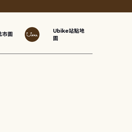
Ubike站點地
北市圖
圖