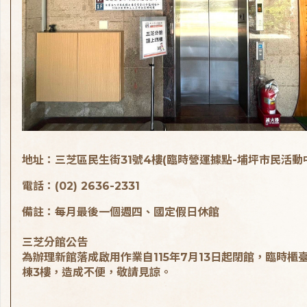
地址：三芝區民生街31號4樓(臨時營運據點-埔坪市民活動
電話：(02) 2636-2331
備註：每月最後一個週四、國定假日休館
三芝分館公告
為辦理新館落成啟用作業自115年7月13日起閉館，臨時櫃
棟3樓，造成不便，敬請見諒。