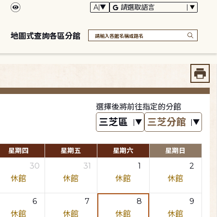
地圖式查詢各區分館
選擇後將前往指定的分館
星期四
星期五
星期六
星期日
30
31
1
2
休館
休館
休館
休館
6
7
8
9
休館
休館
休館
休館