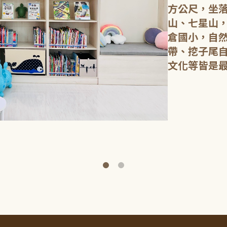
方公尺，坐
山、七星山
倉國小，自
帶、挖子尾