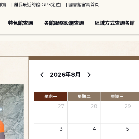
導覽
離我最近的館(GPS定位)
圖書館官網首頁
特色館查詢
各館服務設施查詢
區域方式查詢各館
2026年8月
星期一
星期二
星期三
27
28
29
3
4
5