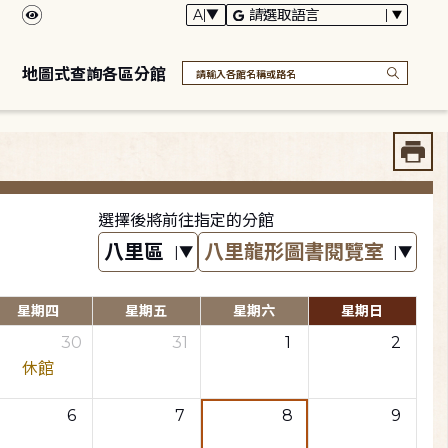
地圖式查詢各區分館
選擇後將前往指定的分館
星期四
星期五
星期六
星期日
30
31
1
2
休館
6
7
8
9