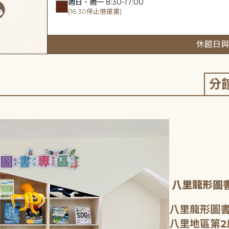
週日、週一 8:30-17:00
(16:30停止借還書)
休館日與
分
八里龍形圖
八里龍形圖書
八里地區第2