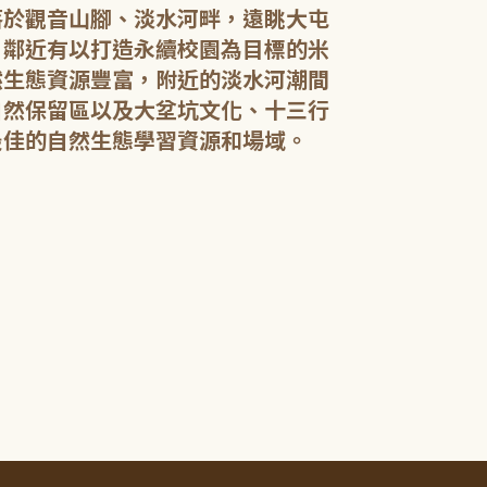
落於觀音山腳、淡水河畔，遠眺大屯
，鄰近有以打造永續校園為目標的米
然生態資源豐富，附近的淡水河潮間
館內規劃有期
自然保留區以及大坌坑文化、十三行
憩閱讀區，讓民
展示藝文作品。