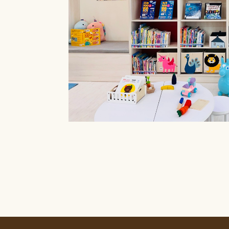
療癒菜園的休
廊」，供民眾申請
書閱覽室也特別