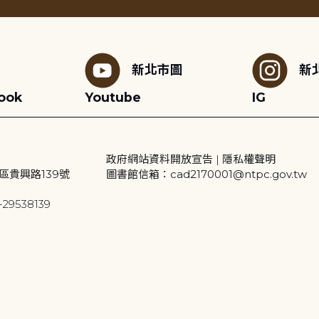
新北市圖
新
ook
Youtube
IG
政府網站資料開放宣告
|
隱私權聲明
區貴興路139號
圖書館信箱：cad2170001@ntpc.gov.tw
29538139