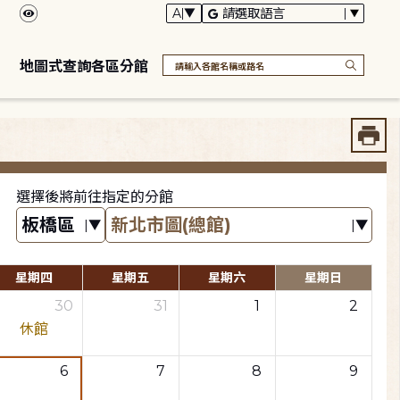
地圖式查詢各區分館
選擇後將前往指定的分館
星期四
星期五
星期六
星期日
30
31
1
2
休館
6
7
8
9