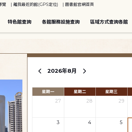
導覽
離我最近的館(GPS定位)
圖書館官網首頁
特色館查詢
各館服務設施查詢
區域方式查詢各館
2026年8月
星期一
星期二
星期三
27
28
29
3
4
5