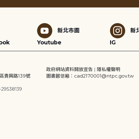
新北市圖
新
ook
Youtube
IG
政府網站資料開放宣告
|
隱私權聲明
區貴興路139號
圖書館信箱：cad2170001@ntpc.gov.tw
29538139