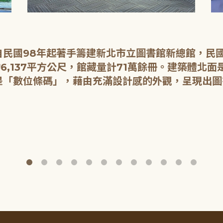
民國98年起著手籌建新北市立圖書館新總館，民國1
6,137平方公尺，館藏量計71萬餘冊。建築體北
是「數位條碼」，藉由充滿設計感的外觀，呈現出圖