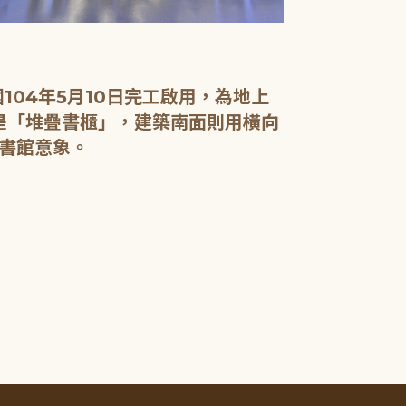
04年5月10日完工啟用，為地上
面是「堆疊書櫃」，建築南面則用橫向
書館意象。