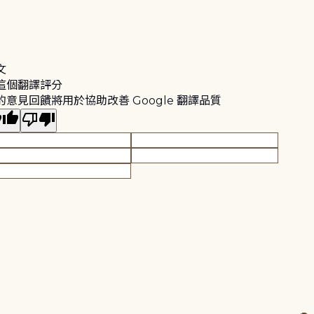
文
這個翻譯評分
的意見回饋將用於協助改善 Google 翻譯品質