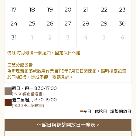
17
18
19
20
21
22
23
24
25
26
27
28
29
30
31
1
2
3
4
5
6
每月最後一個週四、國定假日休館
三芝分館公告
為辦理新館落成啟用作業自115年7月13日起閉館，臨時櫃臺設置
於同棟3樓，造成不便，敬請見諒。
週日、週一 8:30-17:00
(16:30停止借還書)
週二至週六 8:30-19:00
(18:30停止借還書)
今日
休館日
調整開放日
休館日與調整開放日一覽表 >