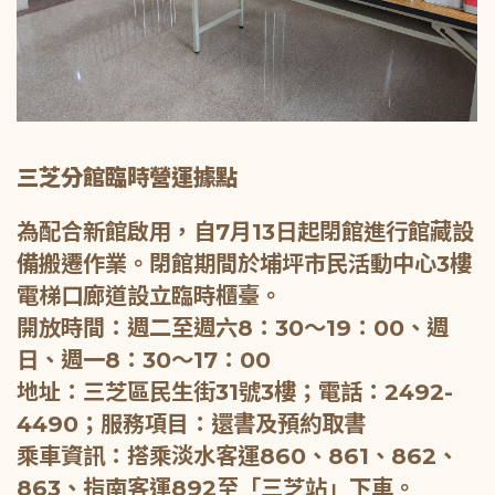
三芝分館臨時營運據點
為配合新館啟用，自7月13日起閉館進行館藏設
備搬遷作業。閉館期間於埔坪市民活動中心3樓
電梯口廊道設立臨時櫃臺。
開放時間：週二至週六8：30～19：00、週
日、週一8：30～17：00
地址：三芝區民生街31號3樓；電話：2492-
4490；服務項目：還書及預約取書
乘車資訊：搭乘淡水客運860、861、862、
863、指南客運892至「三芝站」下車。