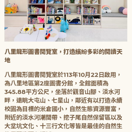
八里龍形圖書閱覽室，打造繽紛多彩的閱讀天
地
八里龍形圖書閱覽室於113年10月22日啟用，
為八里地區第2座圖書分館，全館面積為
345.88平方公尺，坐落於觀音山腳、淡水河
畔，遠眺大屯山、七星山，鄰近有以打造永續
校園為目標的米倉國小，自然生態資源豐富，
附近的淡水河潮間帶、挖子尾自然保留區以及
大坌坑文化、十三行文化等皆是最佳的自然生