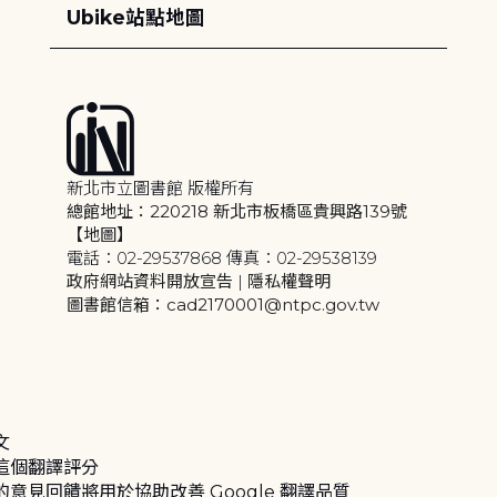
Ubike站點地圖
新北市立圖書館 版權所有
總館地址：220218 新北市板橋區貴興路139號
【地圖】
電話：02-29537868 傳真：02-29538139
政府網站資料開放宣告
|
隱私權聲明
圖書館信箱：cad2170001@ntpc.gov.tw
文
這個翻譯評分
的意見回饋將用於協助改善 Google 翻譯品質