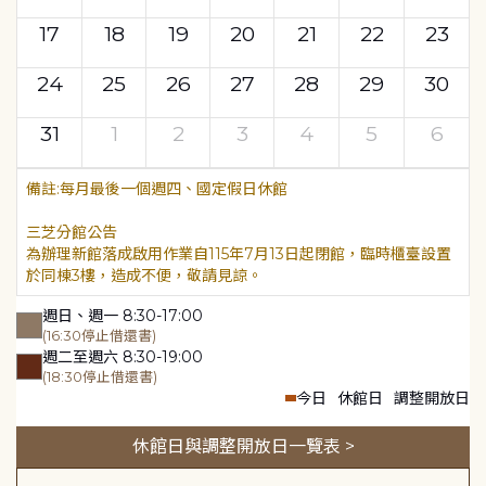
17
18
19
20
21
22
23
24
25
26
27
28
29
30
31
1
2
3
4
5
6
每月最後一個週四、國定假日休館
三芝分館公告
為辦理新館落成啟用作業自115年7月13日起閉館，臨時櫃臺設置
於同棟3樓，造成不便，敬請見諒。
週日、週一 8:30-17:00
(16:30停止借還書)
週二至週六 8:30-19:00
(18:30停止借還書)
今日
休館日
調整開放日
休館日與調整開放日一覽表 >