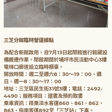
三芝分館臨時營運據點
為配合新館啟用，自7月13日起閉館進行館藏設
備搬遷作業。閉館期間於埔坪市民活動中心3樓
電梯口廊道設立臨時櫃臺。
開放時間：週二至週六8：30～19：00、週
日、週一8：30～17：00
地址：三芝區民生街31號3樓；電話：2492-
4490；服務項目：還書及預約取書
乘車資訊：搭乘淡水客運860、861、862、
863、指南客運892至「三芝站」下車。