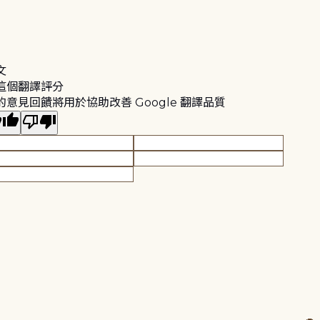
文
這個翻譯評分
的意見回饋將用於協助改善 Google 翻譯品質