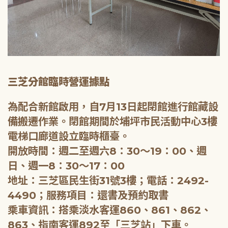
三芝分館臨時營運據點
為配合新館啟用，自7月13日起閉館進行館藏設
備搬遷作業。閉館期間於埔坪市民活動中心3樓
電梯口廊道設立臨時櫃臺。
開放時間：週二至週六8：30～19：00、週
日、週一8：30～17：00
地址：三芝區民生街31號3樓；電話：2492-
4490；服務項目：還書及預約取書
乘車資訊：搭乘淡水客運860、861、862、
863、指南客運892至「三芝站」下車。