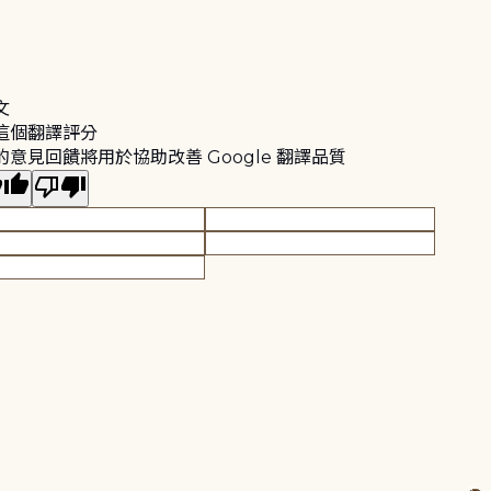
文
這個翻譯評分
的意見回饋將用於協助改善 Google 翻譯品質