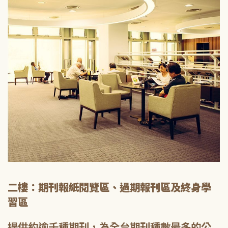
二樓：期刊報紙閱覽區、過期報刊區及終身學
習區
提供約逾千種期刊，為全台期刊種數最多的公