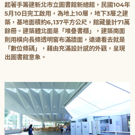
起著手籌建新北市立圖書館新總館，民國104年
5月10日完工啟用，為地上10層，地下3層之建
築，基地面積約6,137平方公尺，館藏量計71萬
餘冊。建築體北面是「堆疊書櫃」，建築南面
則用橫向長條透明窗布滿牆面，遠遠看去就是
「數位條碼」，藉由充滿設計感的外觀，呈現
出圖書館意象。