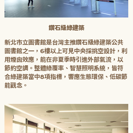
鑽石級綠建築
新北市立圖書館是台灣主推鑽石級綠建築公共
圖書館之一，6樓以上可見中央採挑空設計，利
用煙囪效應，能在非夏季時引進外部氣流，以
節約空調。整體綠覆率、智慧照明系統，皆符
合綠建築當中8項指標，響應生態環保、低碳節
能觀念。