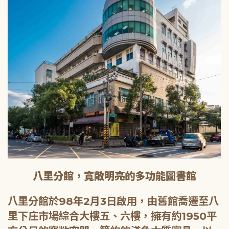
八里分館，寬敞明亮的多功能圖書館
八里分館於98年2月3日啟用，由舊館喬遷至八
里下庄市場綜合大樓五、六樓，擁有約1950平