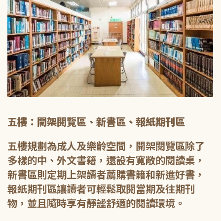
五樓：開架閱覽區、新書區、報紙期刊區
五樓規劃為成人及樂齡空間，開架閱覽區除了
多樣的中、外文書籍，還設有寬敞的閱讀桌，
新書區則定期上架讀者薦購書籍和新進好書，
報紙期刊區讓讀者可輕鬆取閱當期及往期刊
物，並且隨時享有靜謐舒適的閱讀環境。