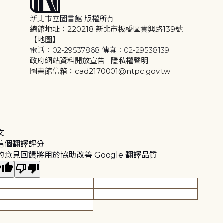
新北市立圖書館 版權所有
總館地址：220218 新北市板橋區貴興路139號
【地圖】
電話：02-29537868 傳真：02-29538139
政府網站資料開放宣告
|
隱私權聲明
圖書館信箱：cad2170001@ntpc.gov.tw
文
這個翻譯評分
的意見回饋將用於協助改善 Google 翻譯品質