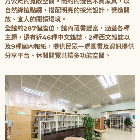
方公尺的寬敞空間。簡約的淺色木質家具，以
自然綠植點綴，搭配明亮的採光設計，營造開
放、宜人的閱讀環境。
全館約287個座位，館內藏書豐富，涵蓋各種
主題，還有近46種中文雜誌、2種西文雜誌以
及9種國內報紙，提供民眾一處圖書及資訊提供