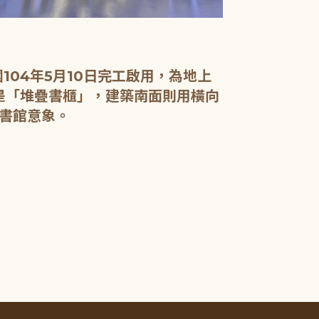
04年5月10日完工啟用，為地上
面是「堆疊書櫃」，建築南面則用橫向
書館意象。