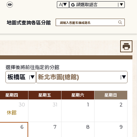
地圖式查詢各區分館
選擇後將前往指定的分館
星期四
星期五
星期六
星期日
30
31
1
2
休館
6
7
8
9