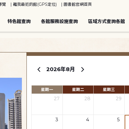
導覽
離我最近的館(GPS定位)
圖書館官網首頁
特色館查詢
各館服務設施查詢
區域方式查詢各館
2026年8月
星期一
星期二
星期三
27
28
29
3
4
5