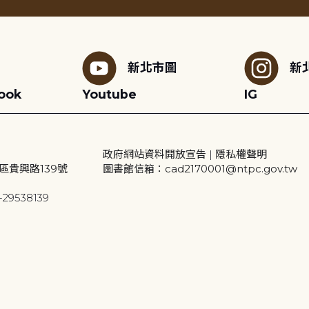
新北市圖
新
ook
Youtube
IG
政府網站資料開放宣告
|
隱私權聲明
區貴興路139號
圖書館信箱：cad2170001@ntpc.gov.tw
29538139