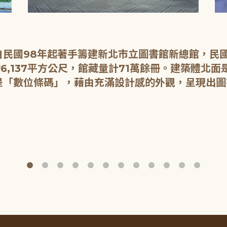
民國98年起著手籌建新北市立圖書館新總館，民國1
6,137平方公尺，館藏量計71萬餘冊。建築體北
是「數位條碼」，藉由充滿設計感的外觀，呈現出圖