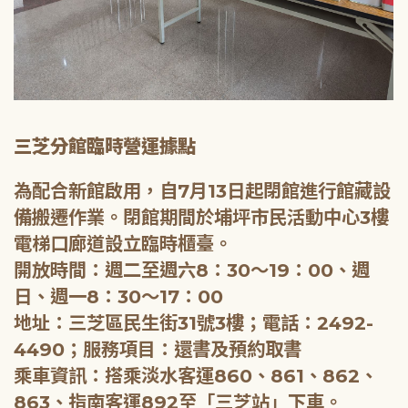
三芝分館臨時營運據點
為配合新館啟用，自7月13日起閉館進行館藏設
備搬遷作業。閉館期間於埔坪市民活動中心3樓
電梯口廊道設立臨時櫃臺。
開放時間：週二至週六8：30～19：00、週
日、週一8：30～17：00
地址：三芝區民生街31號3樓；電話：2492-
4490；服務項目：還書及預約取書
乘車資訊：搭乘淡水客運860、861、862、
863、指南客運892至「三芝站」下車。