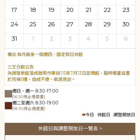
17
18
19
20
21
22
23
24
25
26
27
28
29
30
31
1
2
3
4
5
6
每月最後一個週四、國定假日休館
三芝分館公告
為辦理新館落成啟用作業自115年7月13日起閉館，臨時櫃臺設置
於同棟3樓，造成不便，敬請見諒。
週日、週一 8:30-17:00
(16:30停止借還書)
週二至週六 8:30-19:00
(18:30停止借還書)
今日
休館日
調整開放日
休館日與調整開放日一覽表 >