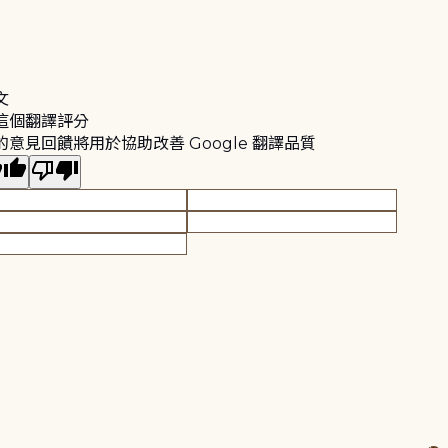
文
這個翻譯評分
的意見回饋將用於協助改善 Google 翻譯品質