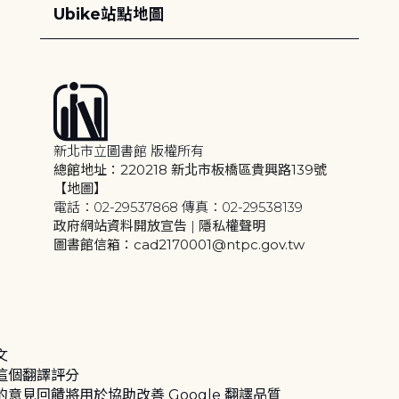
Ubike站點地圖
新北市立圖書館 版權所有
總館地址：220218 新北市板橋區貴興路139號
【地圖】
電話：02-29537868 傳真：02-29538139
政府網站資料開放宣告
|
隱私權聲明
圖書館信箱：cad2170001@ntpc.gov.tw
文
這個翻譯評分
的意見回饋將用於協助改善 Google 翻譯品質