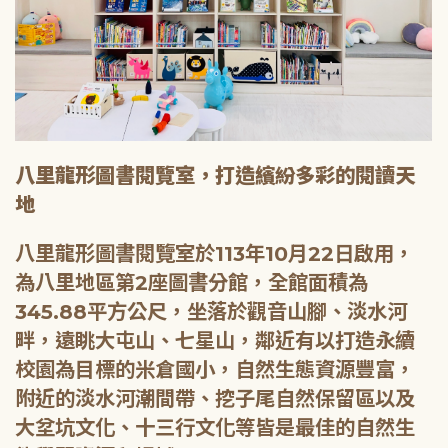
八里龍形圖書閱覽室，打造繽紛多彩的閱讀天
地
八里龍形圖書閱覽室於113年10月22日啟用，
為八里地區第2座圖書分館，全館面積為
345.88平方公尺，坐落於觀音山腳、淡水河
畔，遠眺大屯山、七星山，鄰近有以打造永續
校園為目標的米倉國小，自然生態資源豐富，
附近的淡水河潮間帶、挖子尾自然保留區以及
大坌坑文化、十三行文化等皆是最佳的自然生