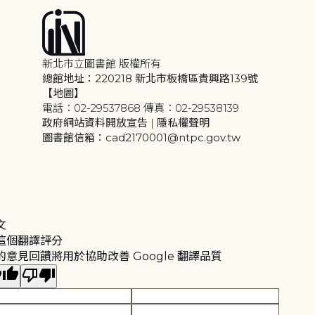
新北市立圖書館 版權所有
總館地址：220218 新北市板橋區貴興路139號
【地圖】
電話：02-29537868 傳真：02-29538139
政府網站資料開放宣告
|
隱私權聲明
圖書館信箱：cad2170001@ntpc.gov.tw
文
這個翻譯評分
的意見回饋將用於協助改善 Google 翻譯品質