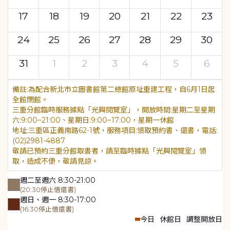
17
18
19
20
21
22
23
24
25
26
27
28
29
30
31
1
2
3
4
5
6
為配合新北市立圖書館第二總館原址重建工程，自6月1日起
全館閉館。
三重分館臨時服務據點「光興閱覽室」，開放時間:星期二至星期
六:9:00~21:00、星期日:9:00~17:00，星期一休館
地址:三重區正義南路62-1號，服務項目:領取預約書、還書，電話:
(02)2981-4887
敬請已預約三重分館取書者，請至臨時據點「光興閱覽室」領
取，造成不便，敬請見諒。
週二至週六 8:30-21:00
(20:30停止借還書)
週日、週一 8:30-17:00
(16:30停止借還書)
今日
休館日
調整開放日