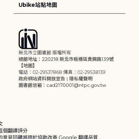
Ubike站點地圖
新北市立圖書館 版權所有
總館地址：220218 新北市板橋區貴興路139號
【地圖】
電話：02-29537868 傳真：02-29538139
政府網站資料開放宣告
|
隱私權聲明
圖書館信箱：cad2170001@ntpc.gov.tw
文
這個翻譯評分
的意見回饋將用於協助改善 Google 翻譯品質