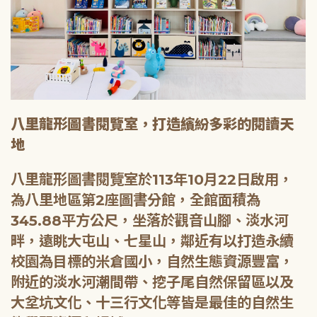
八里龍形圖書閱覽室，打造繽紛多彩的閱讀天
地
八里龍形圖書閱覽室於113年10月22日啟用，
為八里地區第2座圖書分館，全館面積為
345.88平方公尺，坐落於觀音山腳、淡水河
畔，遠眺大屯山、七星山，鄰近有以打造永續
校園為目標的米倉國小，自然生態資源豐富，
附近的淡水河潮間帶、挖子尾自然保留區以及
大坌坑文化、十三行文化等皆是最佳的自然生