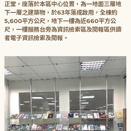
正堂，座落於本區中心位置，為一地面三層地
下一層之建築物，於63年落成啟用，全棟約
5,600平方公尺，地下一樓為近660平方公
尺，一樓服務台旁為資訊檢索區及閱報區供讀
者電子資訊檢索及閱報。