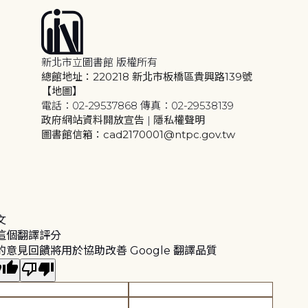
新北市立圖書館 版權所有
總館地址：220218 新北市板橋區貴興路139號
【地圖】
電話：02-29537868 傳真：02-29538139
政府網站資料開放宣告
|
隱私權聲明
圖書館信箱：cad2170001@ntpc.gov.tw
文
這個翻譯評分
的意見回饋將用於協助改善 Google 翻譯品質