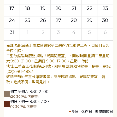
17
18
19
20
21
22
23
24
25
26
27
28
29
30
31
1
2
3
4
5
6
為配合新北市立圖書館第二總館原址重建工程，自6月1日起
全館閉館。
三重分館臨時服務據點「光興閱覽室」，開放時間:星期二至星期
六:9:00~21:00、星期日:9:00~17:00，星期一休館
地址:三重區正義南路62-1號，服務項目:領取預約書、還書，電話:
(02)2981-4887
敬請已預約三重分館取書者，請至臨時據點「光興閱覽室」領
取，造成不便，敬請見諒。
週二至週六 8:30-21:00
(20:30停止借還書)
週日、週一 8:30-17:00
(16:30停止借還書)
今日
休館日
調整開放日