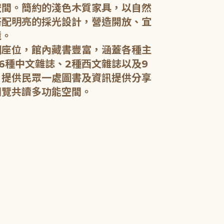
空間。簡約的淺色木質家具，以自然
搭配明亮的採光設計，營造開放、宜
五樓：開架閱
境。
個座位，館內藏書豐富，涵蓋各種主
五樓規劃為成
6種中文雜誌、2種西文雜誌以及9
籍和新進好書
，提供民眾一處圖書及資訊提供分享