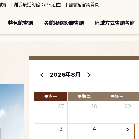
導覽
離我最近的館(GPS定位)
圖書館官網首頁
特色館查詢
各館服務設施查詢
區域方式查詢各館
2026年8月
星期一
星期二
星期三
27
28
29
3
4
5