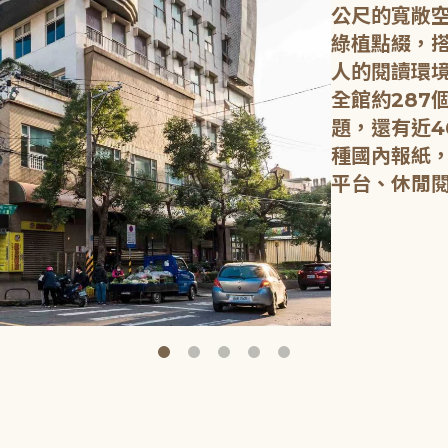
公尺的寬敞
綠植點綴，
人的閱讀環
全館約287
題，還有近4
種國內報紙