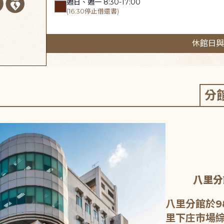
週日、週一 8:30-17:00
(16:30停止借還書)
休館日與
分
八里分
八里分館於9
里下庄市場綜