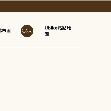
Ubike站點地
北市圖
圖