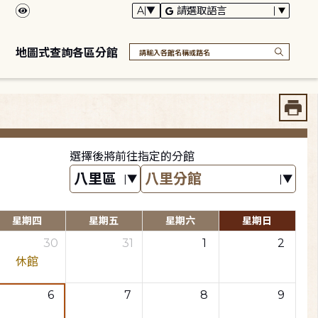
地圖式查詢各區分館
選擇後將前往指定的分館
星期四
星期五
星期六
星期日
30
31
1
2
休館
6
7
8
9