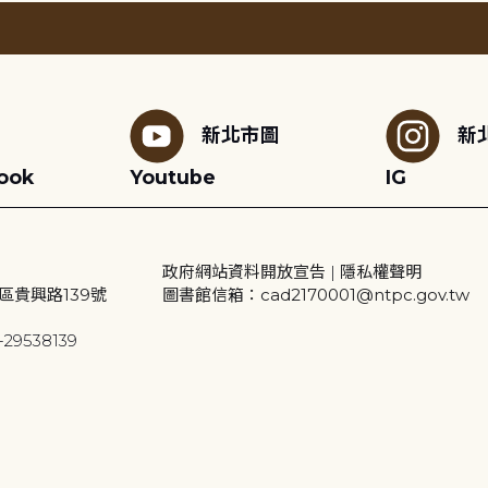
新北市圖
新
ook
Youtube
IG
政府網站資料開放宣告
|
隱私權聲明
區貴興路139號
圖書館信箱：cad2170001@ntpc.gov.tw
29538139