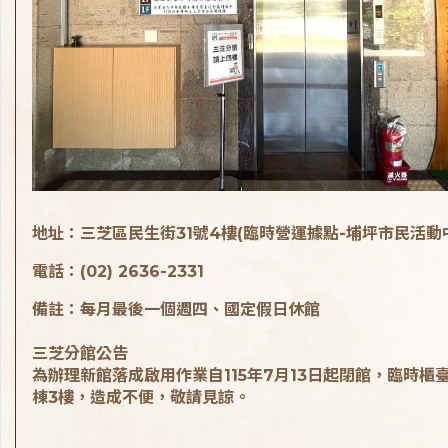
地址：三芝區民生街31號4樓(臨時營運據點-埔坪市民活動
電話：(02) 2636-2331
備註：每月最後一個週四、國定假日休館
三芝分館公告
為辦理新館落成啟用作業自115年7月13日起閉館，臨時櫃
棟3樓，造成不便，敬請見諒。