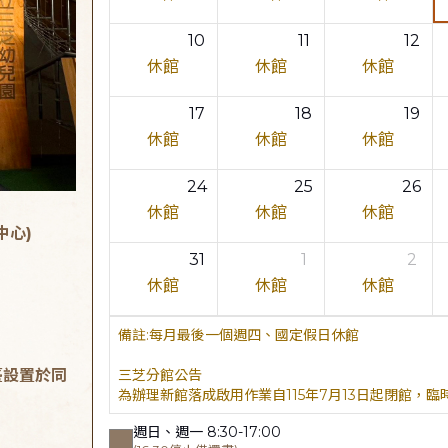
10
11
12
休館
休館
休館
17
18
19
休館
休館
休館
24
25
26
休館
休館
休館
中心)
31
1
2
休館
休館
休館
每月最後一個週四、國定假日休館
臺設置於同
三芝分館公告
為辦理新館落成啟用作業自115年7月13日起閉館，
週日、週一 8:30-17:00