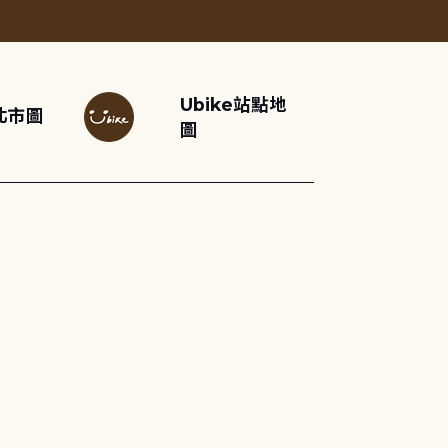
Ubike站點地
北市圖
圖