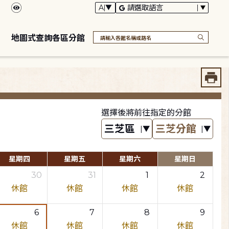
地圖式查詢各區分館
選擇後將前往指定的分館
星期四
星期五
星期六
星期日
30
31
1
2
休館
休館
休館
休館
6
7
8
9
休館
休館
休館
休館