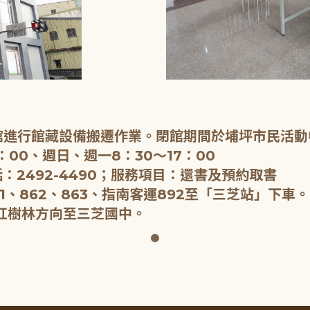
閉館進行館藏設備搬遷作業。閉館期間於埔坪市民活動
：00、週日、週一8：30～17：00
：2492-4490；服務項目：還書及預約取書
1、862、863、指南客運892至「三芝站」下車。
紅樹林方向至三芝國中。