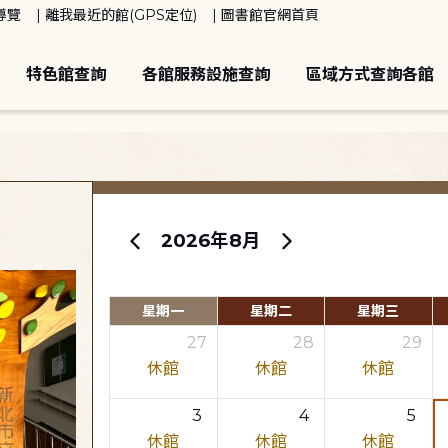
導覽
離我最近的館(GPS定位)
圖書館官網首頁
特色館查詢
各館服務設施查詢
區域方式查詢各館
2026年8月
星期一
星期二
星期三
27
28
29
休館
休館
休館
3
4
5
休館
休館
休館