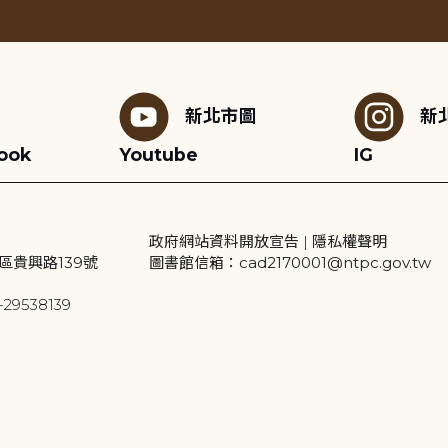
新北市圖
新
ook
Youtube
IG
政府網站資料開放宣告
|
隱私權聲明
區貴興路139號
圖書館信箱：cad2170001@ntpc.gov.tw
29538139