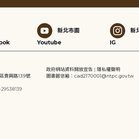
新北市圖
新
ook
Youtube
IG
政府網站資料開放宣告
|
隱私權聲明
區貴興路139號
圖書館信箱：cad2170001@ntpc.gov.tw
29538139