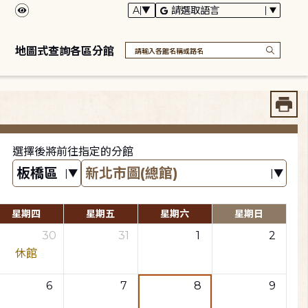
地圖式查詢各區分館
選擇後將前往指定的分館
星期四
星期五
星期六
星期日
30
31
1
2
休館
6
7
8
9