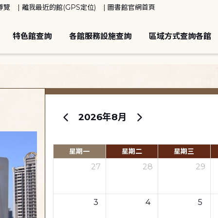
導覽
離我最近的館(GPS定位)
圖書館官網首頁
特色館查詢
各館服務設施查詢
區域方式查詢各館
2026年8月
星期一
星期二
星期三
27
28
29
3
4
5