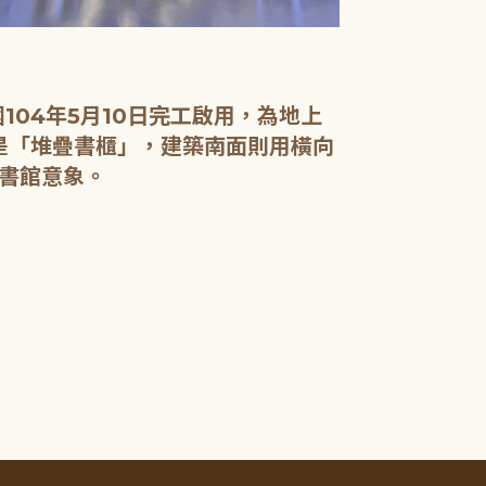
04年5月10日完工啟用，為地上
面是「堆疊書櫃」，建築南面則用橫向
書館意象。