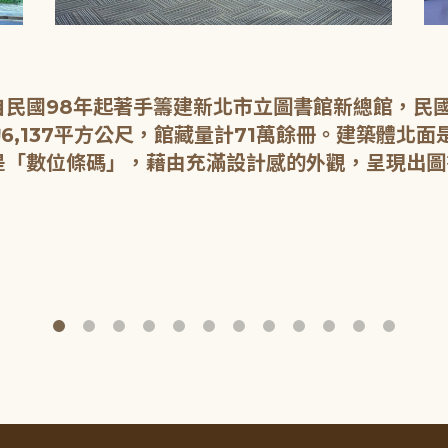
民國98年起著手籌建新北市立圖書館新總館，民國1
6,137平方公尺，館藏量計71萬餘冊。建築體北
是「數位條碼」，藉由充滿設計感的外觀，呈現出圖