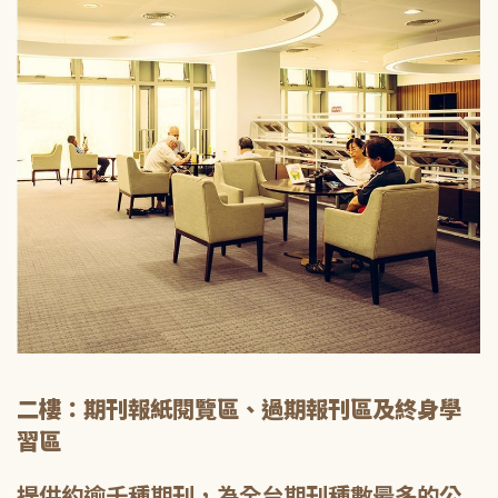
二樓：期刊報紙閱覽區、過期報刊區及終身學
習區
提供約逾千種期刊，為全台期刊種數最多的公