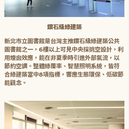
鑽石級綠建築
新北市立圖書館是台灣主推鑽石級綠建築公共
圖書館之一，6樓以上可見中央採挑空設計，利
用煙囪效應，能在非夏季時引進外部氣流，以
節約空調。整體綠覆率、智慧照明系統，皆符
合綠建築當中8項指標，響應生態環保、低碳節
能觀念。