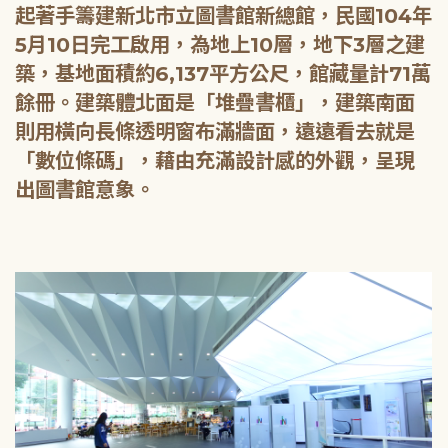
起著手籌建新北市立圖書館新總館，民國104年
5月10日完工啟用，為地上10層，地下3層之建
築，基地面積約6,137平方公尺，館藏量計71萬
餘冊。建築體北面是「堆疊書櫃」，建築南面
則用橫向長條透明窗布滿牆面，遠遠看去就是
「數位條碼」，藉由充滿設計感的外觀，呈現
出圖書館意象。