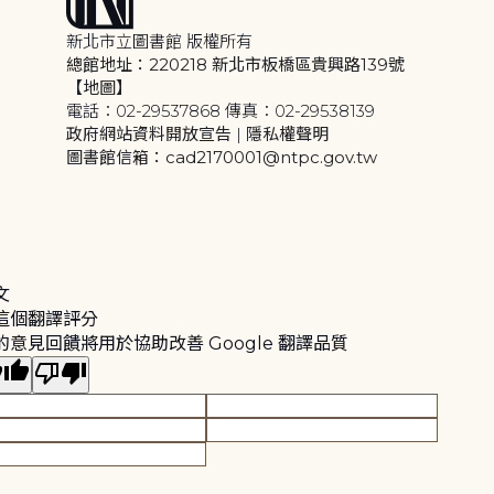
新北市立圖書館 版權所有
總館地址：220218 新北市板橋區貴興路139號
【地圖】
電話：02-29537868 傳真：02-29538139
政府網站資料開放宣告
|
隱私權聲明
圖書館信箱：cad2170001@ntpc.gov.tw
文
這個翻譯評分
的意見回饋將用於協助改善 Google 翻譯品質