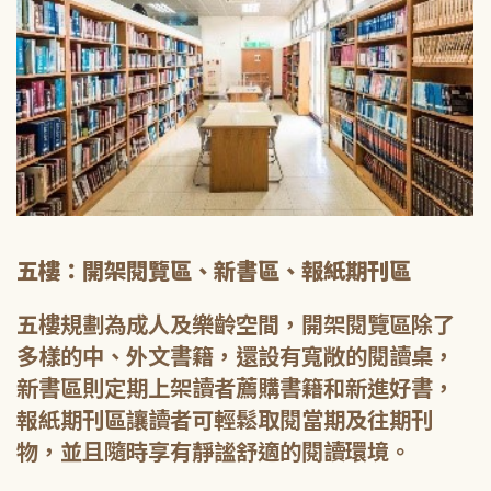
五樓：開架閱覽區、新書區、報紙期刊區
五樓規劃為成人及樂齡空間，開架閱覽區除了
多樣的中、外文書籍，還設有寬敞的閱讀桌，
新書區則定期上架讀者薦購書籍和新進好書，
報紙期刊區讓讀者可輕鬆取閱當期及往期刊
物，並且隨時享有靜謐舒適的閱讀環境。