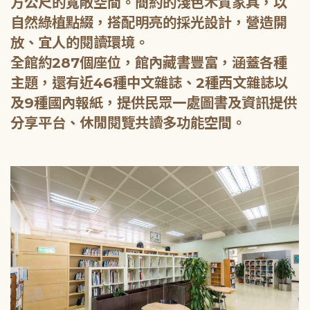
方公尺的寬敞空間。簡約的淺色木質家具，以
自然綠植點綴，搭配明亮的採光設計，營造開
放、宜人的閱讀環境。
全館約287個座位，館內藏書豐富，涵蓋各種
主題，還有近46種中文雜誌、2種西文雜誌以
及9種國內報紙，提供民眾一處圖書及資訊提供