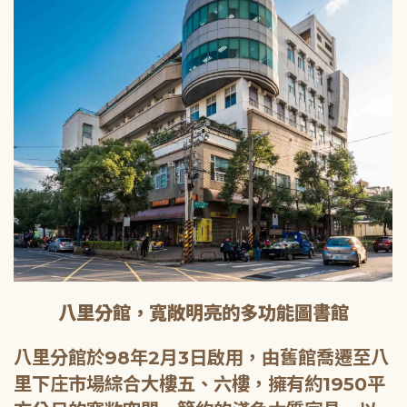
八里分館，寬敞明亮的多功能圖書館
八里分館於98年2月3日啟用，由舊館喬遷至八
里下庄市場綜合大樓五、六樓，擁有約1950平