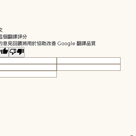
文
這個翻譯評分
的意見回饋將用於協助改善 Google 翻譯品質