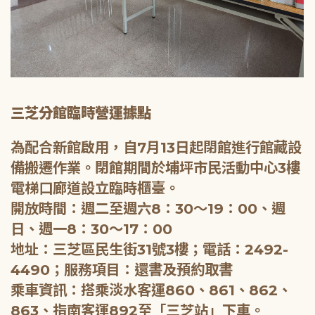
三芝分館臨時營運據點
為配合新館啟用，自7月13日起閉館進行館藏設
備搬遷作業。閉館期間於埔坪市民活動中心3樓
電梯口廊道設立臨時櫃臺。
開放時間：週二至週六8：30～19：00、週
日、週一8：30～17：00
地址：三芝區民生街31號3樓；電話：2492-
4490；服務項目：還書及預約取書
乘車資訊：搭乘淡水客運860、861、862、
863、指南客運892至「三芝站」下車。