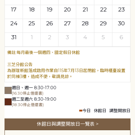
17
18
19
20
21
22
23
24
25
26
27
28
29
30
31
1
2
3
4
5
6
每月最後一個週四、國定假日休館
三芝分館公告
為辦理新館落成啟用作業自115年7月13日起閉館，臨時櫃臺設置
於同棟3樓，造成不便，敬請見諒。
週日、週一 8:30-17:00
(16:30停止借還書)
週二至週六 8:30-19:00
(18:30停止借還書)
今日
休館日
調整開放日
休館日與調整開放日一覽表 >